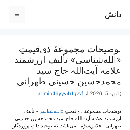
رش
ه
دانش
فهرست
حتوا
توضیحات مجموعۀ ذی‌قیمتِ
«الله‌شناسی» تألیف ارزشمند
علامه آیت‌الله حاج سید
محمد‌حسین حسینی طهرانی
ژانویه 5, 2026
از
admin46yyy4rfgvyf
توضیحات مجموعۀ ذی‌قیمتِ «
الله‌شناسی
» تألیف
ارزشمند علامه آیت‌الله حاج سید محمد‌حسین حسینی
طهرانی ـ قدّس‌سرّه ـ می‌باشد که توحید ذاتِ پروردگار