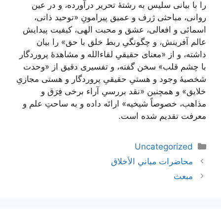
را با بیانی سلیس به رشتۀ تحریر درآورده، و در عین
روانی، مباحثی ژرف و عمیق پیرامونِ «توحید ذاتی،
اسمائی و افعالی، عشق و محبت الهی، کیفیت پیدایش
عالم آفرینش، و چگونگیِ ربط خلق با حق» را بیان
داشته، و از «معنای حقیقیِ لقاء‌الله و مشاهدۀ پروردگار
با چشم قلب» سخن گفته، و تفسیری دقیق از «وحدت
شخصیۀ وجود و هستیِ حقیقیِ پروردگار و هستی مجازیِ
خلایق» و همچنین «نقد بررسیِ آراء برخی فِرَق و
مذاهب، خصوصاً شیخیه» ارائه داده و به ساحتِ علم و
معرفت تقدیم شده است.
دسته‌ها
Uncategorized
ناوبری
محاضرات مباني الأخلاق
نوشته‌ها
مبعث