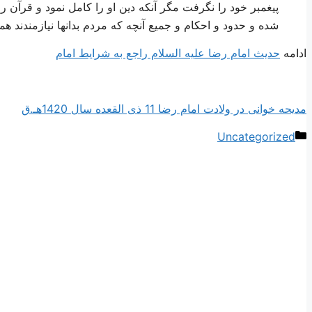
پيغمبر خود را نگرفت مگر آنكه دين او را كامل نمود و قرآن را
شده و حدود و احكام و جميع آنچه كه مردم بدانها نيازمندند هم
ادامه
حديث امام رضا علیه السلام راجع به شرايط امام‏
مدیحه خوانی در ولادت امام رضا 11 ذی القعده سال 1420هـ.ق
دسته‌ها
Uncategorized
ناوبری
نوشته‌ها