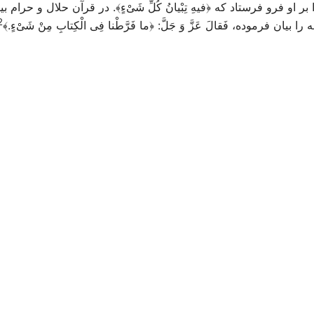
 بر او فرو فرستاد كه ﴿
فيهِ تِبْيانُ كُلِّ شَىْ‌ءٍ﴾
. در قرآن حلال و حرام بي
2
ه را بيان فرموده،
فَقالَ عَزَّ وَ جَلَّ:
﴿
ما فَرَّطْنا فِى الْكِتابِ مِنْ شَىْ‌ءٍ.﴾