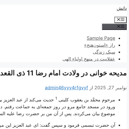
پرش
دانش
به
فهرست
محتوا
فهرست
Sample Page
راز «استون‌هنج»
سبک زندگی
عقلانیت در منهج اولیاء الهی
مدیحه خوانی در ولادت امام رضا 11 ذی القعده سال 1420هـ.ق
نوامبر 27, 2025
از
admin46yyy4rfgvyf
1
مرحوم محمَّد بن يعقوب كلينى
حديث مى‌كند از عبد العزيز ب
ورود در مسجد جامع مرو در روز جمعه‌اى به جماعت‌ رفتم. در 
موضوع بيان مى‌كردند. پس از آن من بر حضرت رضا عليه السل
آن حضرت تبسمى فرمود و سپس گفت: اى عبد العزيز اين مردم جاه