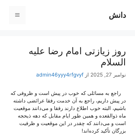
رش
ه
دانش
فهرست
حتوا
روز زیازتی امام رضا علیه
السلام
نوامبر 27, 2025
از
admin46yyy4rfgvyf
راجع به مسائلی كه خوب در پیش است و ظروفی كه
در پیش داریم، راجع به آن خدمت رفقا عرائضی داشته
باشیم، البته خوب اطلاع دارند رفقا و می‌دانند موقعیت
ماه ذوالقعده و همین طور ایام مقابل كه دهه ذیحجه
است و می‌دانند كه چقدر در این موقعیت و ظرفیت
بزرگان تأكید كرده‌اند!