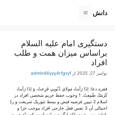
رش
ه
دانش
فهرست
حتوا
دستگیری امام علیه السلام
براساس میزان همت و طلب
افراد
نوامبر 27, 2025
از
admin46yyy4rfgvyf
فقره دعا: اِذَا رَأيتُ مَولاي ذُنُوبِي فَزِعتُ، وَ اِذَا رَأيتُ
كَرَمَكَ طَمِعتُ. 1 وجوب حفظ حریم شخصی افراد در
اسلام 2 تبیین فرضیه قبض و بسط تئوریک شریعت و ردّ
اجمالی آن 3 نفس فعل خارجی افراد موجب جزا و
پاداش نمی شود بلکه انگیزه و نیّت است که متّصف به