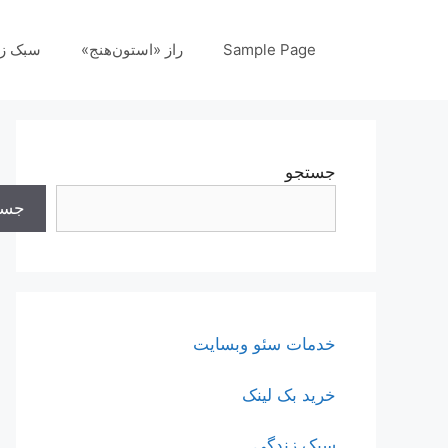
رش
ه
Sample Page
راز «استون‌هنج»
سبک ز
حتوا
جستجو
جست
خدمات سئو وبسایت
خرید بک لینک
سبک زندگی