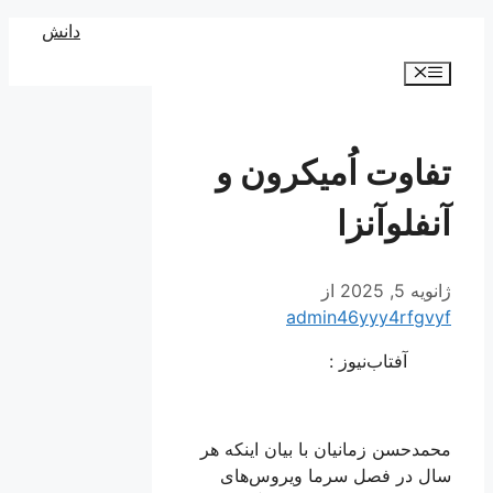
رش
دانش
ه
فهرست
حتوا
تفاوت اُمیکرون و
آنفلوآنزا
ژانویه 5, 2025
از
admin46yyy4rfgvyf
آفتاب‌‌نیوز :
محمدحسن زمانیان با بیان اینکه هر
سال در فصل سرما ویروس‌های