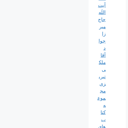
آیت
اللَه
حاج
میر
زا
جوا
د
آقا
ملک
ی
تبری
زی
مج
موع
ه
کتا
ب
های