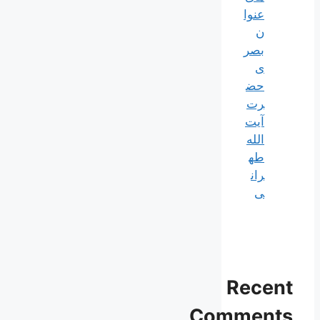
عنوا
ن
بصر
ی
حض
رت
آیت
الله
طه
ران
ی
Recent
Comments