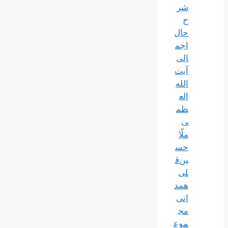
شر
ح
حال
اجم
الی
آیت‌
الله‌
الع
ظم
ی
ملّا
حس
ین‌ق
لی
همد
انی
مج
موع