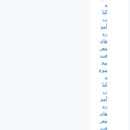
ه
کتا
ب
آمو
زه
های
معر
فت
مج
موع
ه
کتا
ب
آمو
زه
های
معر
فت