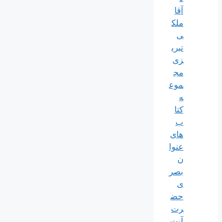
آقا
ملک
ی
تبری
زی
مج
موع
ه
کتا
ب
های
عنوا
ن
بصر
ی
حض
رت
آیت