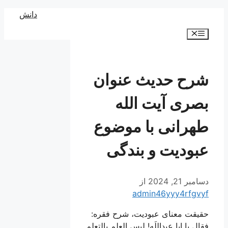
رش
دانش
ه
فهرست
حتوا
شرح حدیث عنوان
بصری آیت الله
طهرانی با موضوع
عبودیت و بندگی
دسامبر 21, 2024
از
admin46yyy4rfgvyf
حقیقت معنای عبودیت، شرح فقره:
فقال يا ابا عبداللَه! ليس العلم بالتعلم