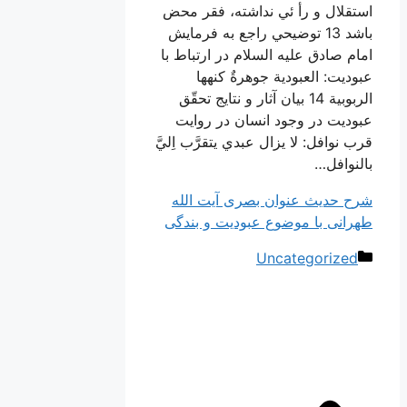
استقلال و رأ ئي نداشته، فقر محض
باشد 13 توضيحي راجع به فرمايش
امام صادق عليه السلام در ارتباط با
عبوديت: العبودية جوهرةٌ كنهها
الربوبية 14 بيان آثار و نتايج تحقّق
عبوديت در وجود انسان در روايت
قرب نوافل: لا يزال عبدي يتقرَّب اِليَّ
بالنوافل…
شرح حدیث عنوان بصری آیت الله
طهرانی با موضوع عبودیت و بندگی
دسته‌ها
Uncategorized
ناوبری
نوشته‌ها