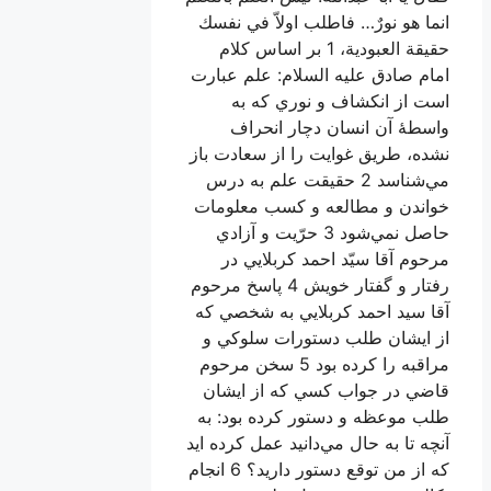
انما هو نورٌ… فاطلب اولاّ في نفسك
حقيقة العبودية، 1 بر اساس كلام
امام صادق عليه السلام: علم عبارت
است از انكشاف و نوري كه به
واسطۀ آن انسان دچار انحراف
نشده، طريق غوايت را از سعادت باز
مي‌شناسد 2 حقيقت علم به درس
خواندن و مطالعه و كسب معلومات
حاصل نمي‌شود 3 حرّيت و آزادي
مرحوم آقا سيّد احمد كربلايي در
رفتار و گفتار خويش 4 پاسخ مرحوم
آقا سيد احمد كربلايي به شخصي كه
از ايشان طلب دستورات سلوكي و
مراقبه را كرده بود 5 سخن مرحوم
قاضي در جواب كسي كه از ايشان
طلب موعظه و دستور كرده بود: به
آنچه تا به حال مي‌دانيد عمل كرده ايد
كه از من توقع دستور داريد؟ 6 انجام