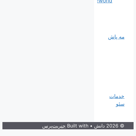
world!
مه پاش
خدمات
سئو
© 2026 دانش
• Built with
جنریت‌پرس