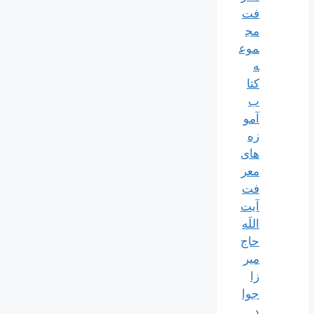
فت
مج
موع
ه
کتا
ب
آمو
زه
های
معر
فت
آیت
اللَه
حاج
میر
زا
جوا
د