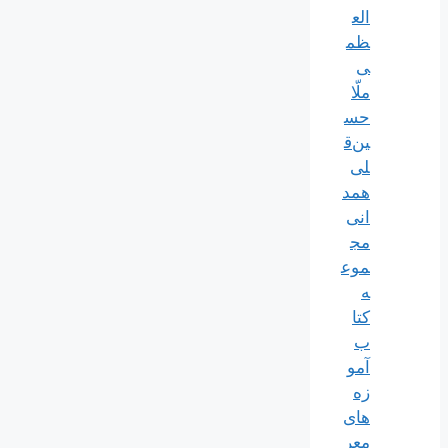
الع
ظم
ی
ملّا
حس
ین‌ق
لی
همد
انی
مج
موع
ه
کتا
ب
آمو
زه
های
معر