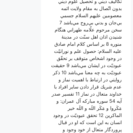
تكاليف ديني و تحصيل علوم ديني
بدون اتّصال به مقام ولايت ائمه
معصومين عليهم السلام جسمي
بي‌جان و بدني بي‌روح مي‌باشد 7
سخن مرحوم علّامه طهراني هنگام
شنيدن اذان اهل سنّت در مدينۀ
منوره 8 بر اساس كلام امام صادق
عليه السلام: حصول علم و نورانيّت
در وجود اشخاص متوقف بر تحقّق
عبوديّت در ايشان مي‌باشد 9 حقيقت
عبوديّت به چه معنا مي‌باشد 10 ذكر
روايتي در ارتباط با اهميت نماز و
عدم شريك قرار دادن ساير افراد با
خداوند متعال در نماز 11 تفسير صدر
آيه 54 سوره مبارکه آل عمران: و
مَكَروا و مَكَر اللَه و اللَه خير
الماكرين 12 تحقق عبوديّت در وجود
انسان به اين است كه او در قبال
پروردگار متعال از خود وجود و