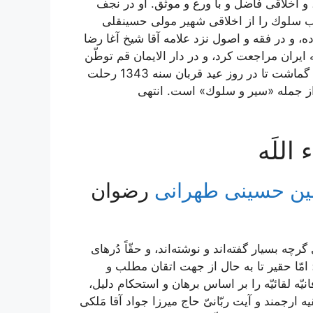
 اخلاقى فاضل و با ورع و موثّق. او در نجف
 سلوك را از اخلاقى شهير مولى حسينقلى
، و در فقه و اصول نزد علامه آقا شيخ آغا رضا
نى و غيره از علماء تتلمذ نموده است در سنه 1320 به ايران مراجعت كرد، و در دار الايمان قم توطّن
نمود، و به وظائف شرع و ترويج دين و تربيت مؤمنين همّت گماشت تا در روز عيد قربان سنه 1343 رحلت
ز جمله «سير و سلوك» است. انتهى
للَه‏
سین حسینی طهرانی
رضوان
ه بسيار گفته‌‏اند و نوشته‌‏اند، و حقّاً دُرهاى
؛ امّا حقير تا به حال از جهت اتقان مطلب و
يّه لقائيّه را بر اساس برهان و استحكام دليل،
ه ارجمند و آيت ربّانىّ حاج ميرزا جواد آقا مَلكى