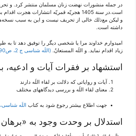
در جمله منشورات نهضت زنان مسلمان منتشر كرد. و تحريف
است.در سنة 1405 هجريّه قمريّه انتشارات هجرت 
و ليكن مع‌‏ذلك خالى از تحريف نيست و اين به سبب نسخه‏‌
داشته است.
اميدوارم خداوند مرا يا شخصى ديگر را توفيق دهد تا به طبع
زياد اقدام نمايد. و اللَه المستعانُ.
(اللَه شناسی ج 2، ص90)
استشهاد بر فقرات آيات و ادعيه، بر
آیات و روایاتی که دلالت بر لقاء اللَه دارند
معنای لقاء اللَه و بررسی دیدگاههای مختلف
جهت اطلاع بیشتر رجوع شود به کتاب
اللَه شناسی، ج2، 
استدلال بر وحدت وجود به «برهان 