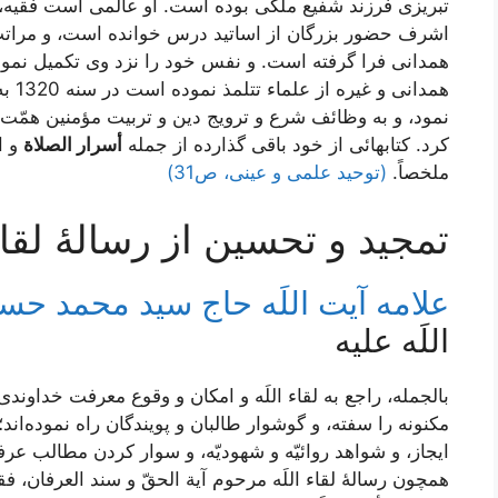
تبريزى فرزند شفيع ملكى بوده است. او عالمى است فقيه، و
اشرف حضور بزرگان از اساتيد درس خوانده است، و مراتب
همدانى فرا گرفته است. و نفس خود را نزد وى تكميل نموده
همدا
كرد. كتابهائى از خود باقى گذارده از جمله
أسرار الصلاة
و ا
ملخصاً.
(توحید علمی و عینی، ص31)
تمجيد و تحسين از رسالۀ لقاء ا
علامه آیت اللَه حاج سید محمد ح
اللَه علیه
بالجمله، راجع به لقاء اللَه و امكان و وقوع معرفت خداوندى گرچ
مكنونه را سفته، و گوشوار طالبان و پويندگان راه نموده‌‏اند
ايجاز، و شواهد روائيّه و شهوديّه، و سوار كردن مطالب عرفان
همچون رسالۀ لقاء اللَه مرحوم آية الحقّ و سند العرفان، فقي