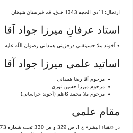
ارتحال: 11ذی الحجه 1343 هـ.ق، قم قبرستان شیخان
استاد عرفانِ ميرزا جواد آقا
• آخوند ملا حسينقلي درجزینی همداني رضوان اللَه علیه
اساتید علمی میرزا جواد آقا 
مرحوم آقا رضا همدانی
مرحوم میرزا حسین نوری
مرحوم ملا محمد کاظم (آخوند خراسانی)
مقام علمی