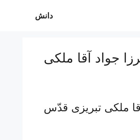
دانش
زا جواد آقا ملکی
قا ملكى تبريزى قدّس