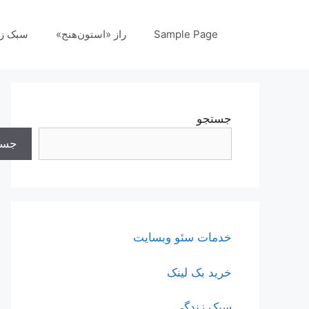
رش
ه
Sample Page
راز «استون‌هنج»
سبک ز
حتوا
جستجو
جست
خدمات سئو وبسایت
خرید بک لینک
سبک زندگی