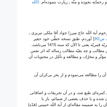
 رحماتِه بجودِه و منِّه ـ زيارت ننموده‏‌ام.
(الله
حوم آية اللَه حاج ميرزا جواد آقا ملكى تبريزى ـ
] آوردم، طبق نسخه خطّى خود حقير
است كه در ايّام طلبگى در بلده طيّبه قم در سنه 1368 هجريّه قمريّه يعنى تا الآن كه سنه 1415 می‌باشد،
ين مطالب و چه بقيّه مطالب رساله كه اثر نفس
 مؤثّر و محرّك، و مطالعه و تأمّل در محتويات آن
را مطالعه می‌‏نمودم و از بحر بی‌‏كران آن
 كمره‌‏اى طبع شد، و در آن تحريفات و اضافاتى
ده و با حذف بعضى از ضمائم، باز با
ا به ضميمه مقاله‌‏اى از آية اللَه خمينى (قدّه)