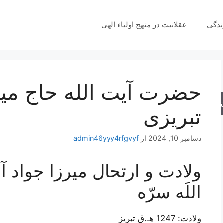
ندگی
عقلانیت در منهج اولیاء الهی
حضرت آیت الله حاج میر
جو
تبریزی
دسامبر 10, 2024
از
admin46yyy4rfgvyf
ولادت و ارتحال ميرزا جواد آ
اللَه سرّه
ولادت: 1247 هـ.ق تبریز