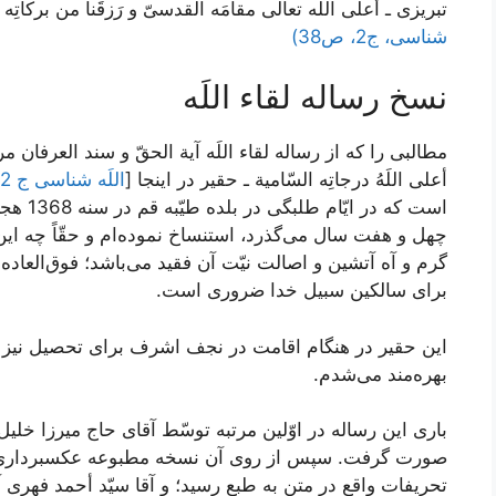
تبريزى ـ أعلى اللَه تعالى مقامَه القدسىّ و رَزقَنا من بركاتِه و
شناسی، ج2، ص38)
نسخ رساله لقاء اللَه‏
مطالبى را كه از رساله لقاء اللَه آية الحقّ و سند العرفان مر
أعلى اللَهُ درجاتِه السّامية ـ حقير در اینجا [
اللَه شناسی ج 2، ص90
چهل و هفت سال می‌‏گذرد، استنساخ نموده‏‌ام و حقّاً چه ا
گرم و آه آتشين و اصالت نيّت آن فقيد می‌‏باشد؛ فوق‌‏العاده
براى سالكين سبيل خدا ضرورى است.
اين حقير در هنگام اقامت در نجف اشرف براى تحصيل نيز آن 
بهره‏‌مند می‌‏شدم.
بارى اين رساله در اوّلين مرتبه توسّط آقاى حاج ميرزا خليل
صورت گرفت. سپس از روى آن نسخه مطبوعه عكس‏بردارى ش
تحريفات واقع در متن به طبع رسيد؛ و آقا سيّد أحمد فهرى آن ر