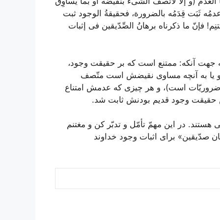
 العدمُ (و إلّا لَاتَّصفَ الشى‏ءُ بنقيضه أو بما يُساوِق
عدمُه ثَبَت قِدَمُه بالضرورة، فحقيقةُ الوجود ثبت
 اغتنِم! فإنّ ما ذكرناه برهانُ الصِّدّيقين فى إثبات
 به جهت آنكه: ممتنع است كه بر حقيقت وجود،
 و يا به آنچه مساوى نقيضش است متّصف
 ضروريّات است)، و هر چيزى كه عدمش امتناع
 حقيقت وجود قديم بودنش ثابت شد.
هستند. در اين مهمّ تأمّل و تدبّر كن و مغتنم
ان صدّيقين» براى اثبات وجود خداوند