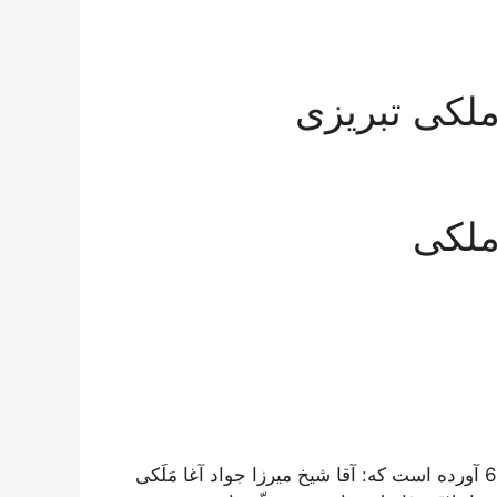
 ملكى تبريزى
ملکی
در «نقباء البشر» ج 1، ص 329 و ص 330 تحت شماره 673 آورده است كه: آقا شيخ ميرزا جواد آغا مَلَكى