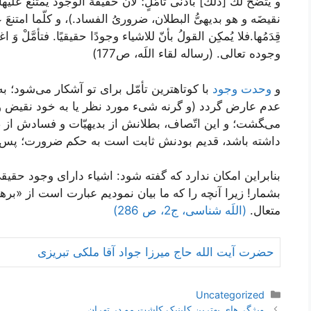
و يَتَّضحُ لك [ذلك‏] بأدنى تأمّلٍ؛ لأنّ حقيقةَ الوجود يَمتَنعُ عليها
نقيضَه و هو بديهىُّ البطلان، ضرورىُ ‏الفساد.)، و كلّما امتنعَ 
قِدَمُها.فلا يُمكِن القولُ بأنّ للاشياء وجودًا حقيقيًا. فتأمَّلْ وَ
وجوده تعالى. (رساله لقاء اللَه، ص177)
و
وحدت وجود
با كوتاه‏ترين تأمّل براى تو آشكار می‌شود؛
عدم عارض گردد (و گرنه شى‏ء مورد نظر يا به خود نقيض
می‌‍‏گشت؛ و اين اتّصاف، بطلانش از بديهيّات و فسادش از
داشته باشد، قديم بودنش ثابت است به حكم ضرورت؛ پس
بنابراين امكان ندارد كه گفته شود: اشياء داراى وجود حقيقى 
بشمار! زيرا آنچه را كه ما بيان نموديم عبارت است از «بره
متعال.
(اللَه شناسی، ج2، ص 286)
حضرت آیت الله حاج میرزا جواد آقا ملکی تبریزی
دسته‌ها
Uncategorized
ناوبری
ویژگی‌های بهترین کلینیک کاشت مو در تهران