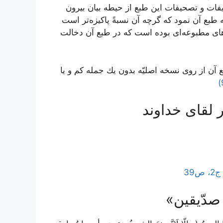
ات و تصحيفات اين طبع از حيطه بيان بيرون
اقدام به طبع آن نمود كه گرچه آن نسبةً پاكيزه‌‏تر است
هاى مطبوعه‌‏اى بوده است كه در طبع آن دخالت
 آن از روى نسخه اصليّه بدون يك جمله كم و يا
 لقاى خداوند
ص39
صدّيقين»