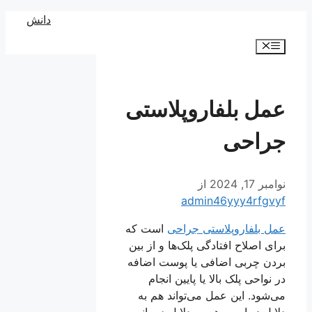
رش
دانش
ه
فهرست
حتوا
عمل بلفاروپلاستی
جراحی
نوامبر 17, 2024
از
admin46yyy4rfgvyf
عمل بلفاروپلاستی جراحی
است که
برای اصلاح افتادگی پلک‌ها و از بین
بردن چربی اضافی یا پوست اضافه
در نواحی پلک بالا یا پایین انجام
می‌شود. این عمل می‌تواند هم به
دلایل زیبایی و هم به دلایل درمانی