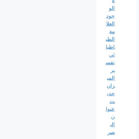
ة
الو
جود
العلا
مة
الطب
اطبا
ئي
تفس
ير
المي
زان
حدي
ث
عنوا
ن
الب
صر