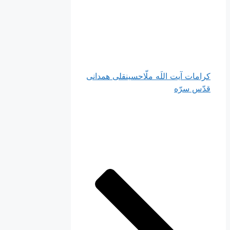
کرامات آیت اللَه ملّاحسینقلی همدانی
قدّس سرّه