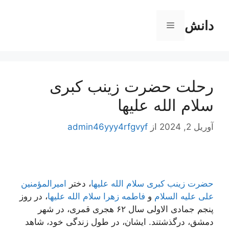
رش
ه
دانش
فهرست
حتوا
رحلت حضرت زینب کبری
سلام الله علیها
آوریل 2, 2024
از
admin46yyy4rfgvyf
حضرت زینب کبری سلام الله علیها
، دختر
امیرالمؤمنین
علی علیه السلام
و
فاطمه زهرا سلام الله علیها
، در روز
پنجم جمادی الاولی سال ۶۲ هجری قمری، در شهر
دمشق، درگذشتند. ایشان، در طول زندگی خود، شاهد