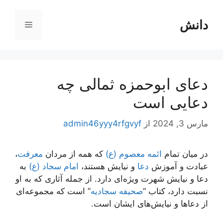
رش
ه
دانش
فهرست
حتوا
دعای ابوحمزه ثمالی چه
دعایی است
مارس 3, 2024
از
admin46yyy4rfgvyf
در میان تمام
ائمه معصوم (ع)
که همه از مردان
معرفت
،
عبادت و آموزش
دعا
و نیایش هستند،
امام سجاد (ع)
به
دعا و نیایش شهرت ویژه‌ای دارد. از جمله آثاری که به او
نسبت دارد، کتاب “
صحیفه سجادیه
” است که مجموعه‌ای
از دعاها و نیایش‌های ایشان است.