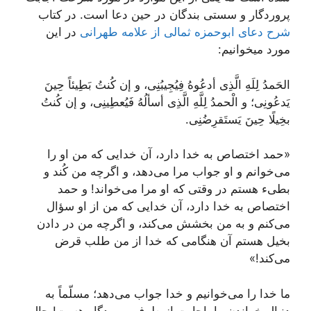
پروردگار و سستی بندگان در حین دعا است. در کتاب
شرح دعای ابوحمزه ثمالی از علامه طهرانی
در این
مورد میخوانیم:
الحَمدُ لِلَهِ الَّذِی أدعُوهُ فِیُجِیبُنِی، و إن کُنتُ بَطِیئاً حِینَ
یَدعُونِی؛ و الْحمدُ لِلَّهِ الَّذِی أسألُهُ فَیُعطِینِی، و إن کُنتُ
بخِیلًا حِینَ یَستَقرِضُنِی.
«حمد اختصاص به خدا دارد، آن خدایی که من او را
می‌خوانم و او جواب مرا می‌دهد، و اگرچه من کُند و
بطیء هستم در وقتی که او مرا می‌خواند! و حمد
اختصاص به خدا دارد، آن خدایی که من از او سؤال
می‌کنم و به من بخشش می‌کند، و اگرچه من در دادن
بخیل هستم آن هنگامی که خدا از من طلب قرض
می‌کند!»
ما خدا را می‌خوانیم و خدا جواب می‌دهد؛ مسلّماً به
دنبال خواندن ما، اجابت از طرف پروردگار هست! حال