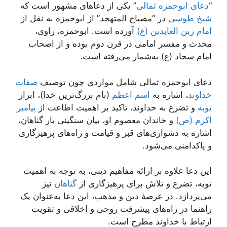
“
دعای ابوحمزه ثمالی
” یکی از دعاهای مشهور است که
شیخ طوسی
در “مصباح المتهجد” از ابوحمزه به نقل از
امام زین العابدین (ع)
آورده است. ابوحمزه، راوی،
محدث و مفسر امامی در قرن دوم بوده و از اصحاب
امام سجاد (ع) به‌شمار می‌رفته است.
دعای ابوحمزه ثمالی شامل مواردی چون توصیف
صفات
خداوند
، اشاره به
اسم اعظم
(نام بزرگ‌ترین خدا)، ابراز
توبه
و تضرع به خداوند، تاکید بر اهمیت اطاعت از
پیامبر
اکرم (ص)
و خاندان معصوم او، بیان سنگینی بار گناهان،
اشاره به دشواری‌های قبر و قیامت و راه‌های پرهیزگاری
و پاکدامنی می‌شود.
این دعا علاوه بر ارائه مفاهیم دینی، به توجه به اهمیت
توبه، تضرع و تلاش برای پرهیزگاری از
گناهان
نیز
می‌پردازد. در عرصهٔ دین و مذهب، این دعا به‌عنوان یک
راهنما در راه‌های پیشرفت روحی و اخلاقی و تقویت
ارتباط با خداوند مطرح است.