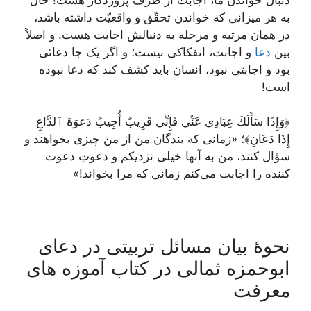
به هر میزانی که خواندن تحقّق و واقعیّت داشته باشد،
در همان مرتبه و مرحله به دنبالش اجابت هست. و اصلاً
بین
دعا
و اجابت، انفکاکی نیست؛ و اگر یک جا دعائی
بود و اجابتی نبود، انسان باید کشف کند که دعا نبوده
است!
﴿وَإِذَا سَأَلَكَ عِبَادِي عَنِّي فَإِنِّي قَرِيبٌ أُجِيبُ دَعوَةَ ٱلدَّاعِ
إِذَا دَعَانِ﴾؛ «زمانی که بندگان من از من چیزی بخواهند و
سؤال کنند، من به آنها خیلی نزدیکم و دعوتِ دعوت
کننده را اجابت می‌کنم زمانی که مرا بخواند!»
نحوۀ بیان مسائل تربیتی در دعای
ابوحمزه ثمالی در کتاب آموزه های
معرفت