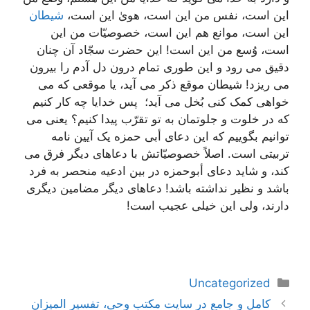
این است، نفس من این است، هویٰ این است،
شیطان
این است، موانع هم این است، خصوصیّات من این
است، وُسع من این است! این حضرت سجّاد آن چنان
دقیق می رود و این طوری تمام درون دل آدم را بیرون
می ریزد! شیطان موقع ذکر می آید، یا موقعی که می
خواهی کمک کنی بُخل می آید؛ پس خدایا چه کار کنیم
که در خلوت و جلوتمان به تو تقرّب پیدا کنیم؟ یعنی می
توانیم بگوییم که این دعای أبی حمزه یک آیین نامه
تربیتی است. اصلاً خصوصیّاتش با دعاهای دیگر فرق می
کند، و شاید دعای أبوحمزه در بین ادعیه منحصر به فرد
باشد و نظیر نداشته باشد! دعاهای دیگر مضامین دیگری
دارند، ولی این خیلی عجیب است!
دسته‌ها
Uncategorized
ناوبری
کامل و جامع در سایت مکتب وحی، تفسیر المیزان