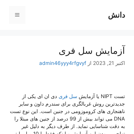
رش
ه
دانش
فهرست
حتوا
آزمایش سل فری
اکتبر 21, 2023
از
admin46yyy4rfgvyf
تست NIPT یا آزمایش
سل فری
دی ان ای یکی از
جدیدترین روش غربالگری برای سندرم داون و سایر
ناهنجاری های کروموزومی در جنین است. این نوع تست
DNA می تواند بیش از 99 درصد از جنین های مبتلا را
به دقت شناسایی نماید. از طرف دیگر به دلیل غیر
تهاجمی بودن این آزمایش و اینکه فقط با 10 میلی لیتر