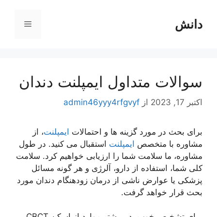
رش
ه
دانش
فهرست
حتوا
سوالات متداول ایمپلنت دندان
اکتبر 17, 2023
از
admin46yyy4rfgvyf
برای بحث در مورد گزینه ها و احتمالات
ایمپلنت
، از
مشاوره با متخصص
ایمپلنت
استقبال می کنید. در طول
مشاوره، ما سلامت شما را ارزیابی خواهیم کرد. سلامت
کلی شما، استفاده از دارو، آلرژی و هر گونه مسائل
پزشکی یا عوارض ناشی از درمان زودهنگام دندان مورد
بحث قرار خواهد گرفت.
برای تشخیص خوب، در بیشتر موارد از اسکن CBCT