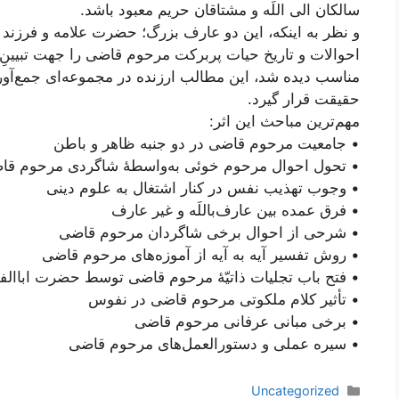
سالکان الی اللَه و مشتاقان حریم معبود باشد.
و نظر به اینکه، این دو عارف بزرگ؛ حضرت علامه و فرزند 
احوالات و تاریخ حیات پربرکت مرحوم قاضی را جهت تبیینِ م
مناسب دیده شد، این مطالب ارزنده در مجموعه‌ای جمع‌آور
حقیقت قرار گیرد.
مهم‌ترین مباحث این اثر:
• جامعیت مرحوم قاضی در دو جنبه ظاهر و باطن
• تحول احوال مرحوم خوئی به‌واسطۀ شاگردی مرحوم قا
• وجوب تهذیب نفس در کنار اشتغال به علوم دینی
• فرق عمده بین عارف‌باللَه و غیر عارف
• شرحی از احوال برخی شاگردان مرحوم قاضی
• روش تفسیر آیه به آیه از آموزه‌های مرحوم قاضی
• فتح باب تجلیات ذاتیّۀ مرحوم قاضی توسط حضرت اباالفض
• تأثیر کلام ملکوتی مرحوم قاضی در نفوس
• برخی مبانی عرفانی مرحوم قاضی
• سیره عملی و دستورالعمل‌های مرحوم قاضی
دسته‌ها
Uncategorized