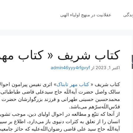
ندگی
عقلانیت در منهج اولیاء الهی
کتاب شریف « کتاب مهر 
جو
اکتبر 1, 2023
از
admin46yyy4rfgvyf
کتاب شریف «
کتاب مهر تابناک
» اثری نفیس پیرامون احوال
سالک واصل حضرت آیة‌اللَه حاج سیدعلی قاضی طباطبائی، برگ
محمدحسین حسینی طهرانی و فرزند بزرگوارشان حضرت آی
قدّس‌اللَه‌سرّهم می‌باشد.
از آنجا که تتبّع و مطالعه در احوال اولیای دین، موجب ت
انسان را از تعلق به کثرات دنیوی باز می‌دارد، اطلاع ب
آیة‌اللَه حاج سید علی قاضی رضوان‌اللَه‌علیه که حائز جام