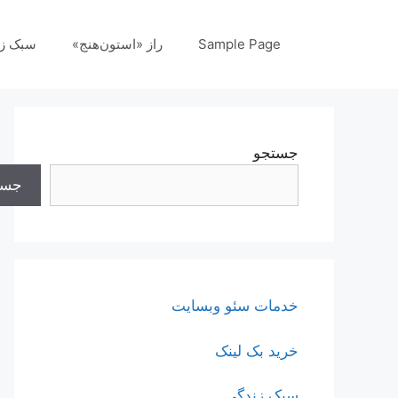
رش
ه
Sample Page
راز «استون‌هنج»
سبک ز
حتوا
جستجو
جست
خدمات سئو وبسایت
خرید بک لینک
سبک زندگی