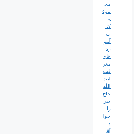
مج
موع
ه
کتا
ب
آمو
زه
های
معر
فت
آیت
اللَه
حاج
میر
زا
جوا
د
آقا