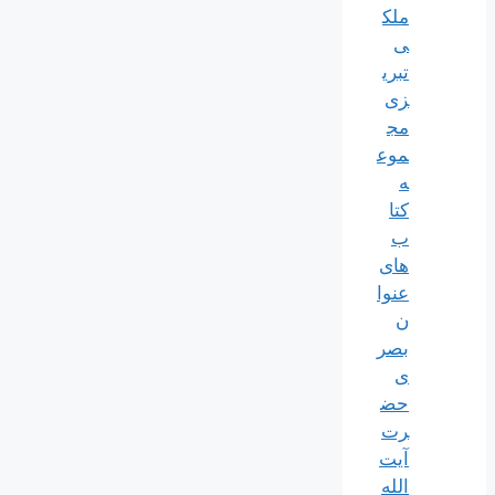
ملک
ی
تبری
زی
مج
موع
ه
کتا
ب
های
عنوا
ن
بصر
ی
حض
رت
آیت
الله