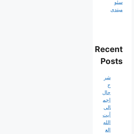
سئو
مبتدی
Recent
Posts
شر
ح
حال
اجم
الی
آیت‌
الله‌
الع