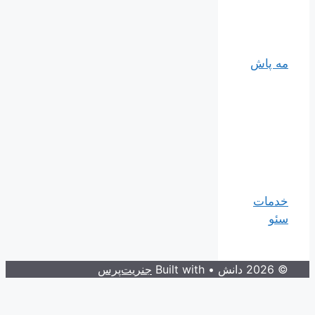
مه پاش
خدمات
سئو
© 2026 دانش
• Built with
جنریت‌پرس