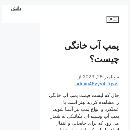
رش
دانش
ه
فهرست
حتوا
پمپ آب خانگی
چیست؟
سپتامبر 25, 2023
از
admin46yyy4rfgvyf
حال که لیست قیمت پمپ آب خانگی
را مشاهده کردید بهتر است با
عملکرد و انواع پمپ نیز آشنا شوید.
پمپ آب وسیله ای مکانیکی به شمار
می رود که برای جابجایی و انتقال
انواع مایعات که با افزایش فشار،