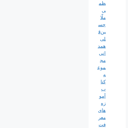
ظم
ی
ملّا
حس
ین‌ق
لی
همد
انی
مج
موع
ه
کتا
ب
آمو
زه
های
معر
فت