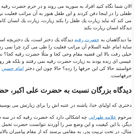
الان شما نگاه كنید افراد به سوریه می روند و در حرم حضرت رقیه
طفلی را در اینجا دفن كردند و این طفل هنوز به آن مراتب فعلیت نرس
می كند كه نباید زیارت یك طفل را بكند زیارت، زیارت یك انسان كام
دیدگاه انسان زیارت بكند
ما دیدگاهمان به
حضرت رقیه
دیدگاه یك دختر است، یك دختربچه است 
سایة امام علیه السلام آن مراتب فعلیت را طی می كرد چرا نمی رس
خیلی رفت بالا این قضیه مقام وحی كجا و مثلًا حضرت رقیه كجا؟ 
عیسی ای زنده بودند به زیارت حضرت رقیه نمی رفتند و بلكه هر روز 
خواستند حالا كی این حرفها را زده؟ حالا چون این دختر
امام حسین
و
حرفهاست.
دیدگاه بزرگان نسبت به حضرت علی اکبر، ح
دختری كه اولیای خدا، پاشنه در عتبه اش را برای زیارتش می بوسیدن
مرحوم
علامه طهرانی
چه اشكالی دارد كه حضرت رقیه كه در سه س
دیگر، با این كیفیت و این وضع سر را آوردند نتوانست حضرت تحمل ك
مثال، در تحت تربیت پدر، به مقامی برسند كه از مقام پیامبران بالات