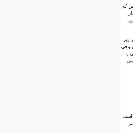
ن كه
ان
ن
 زیر
م وحی
ی و
می
 است
م