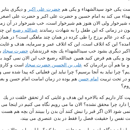
هست یكی خود سیدالشهداء و یكی هم
حضرت علی اكبر
و دیگری بنابر
هداء می كند به امام حسین و حضرت علی اكبر و حضرت علی اصغر 
 شیرخوار ولی الان هنوز هم شیرخوار است، خب شیرخوار در آن زما
عبدالله رضیع
این چن
تی كه در عالم برزخ را طی كرده در همان چند ماهگی است؟ در همان
ده؟ این كه اتلاف است، این كه اتلاف عمر و سرمایه، هدف و غایت 
ی اكبر دیگری بشود خب سیدالشهداء یك بچه فرزندشان
حضرت سجاد
بو
ود و یكی هم فرض كنید همین عبدالله رضیع خب این الان نمی گوید ب
و ما هم آن برادرمان كه
علی بن الحسین حضرت سجاد
است و كاری
 چرا نباید به آنجا برسیم؟ چرا نباید این فعلیاتی كه پیدا شده سی و
 در تحت تربیت
امام حسن
هم بوده در زمان امامت امام حسن و بع
روم؟
هت كار داریم كه بالاخره این هدف و غایتی كه از تحقق خلقت در یك
 دارد چرا محقق نشده؟ الان ما می رویم نگاه می كنیم در اینجا می 
شود الان اگر قبر را نبش كنند آن بدن را ببینند آن بچه هم هست و
قت نفس را حقیقت فصل را فقط در بدن عنصری می بیند،
ا نباید دیدگاهمان در این چیزها تغییر پیدا كند؟ ما این را در حالات بز