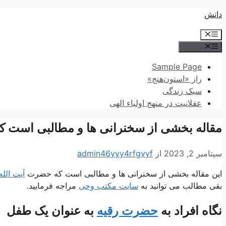
پرش
دانش
به
فهرست
محتوا
فهرست
Sample Page
راز «استون‌هنج»
سبک زندگی
عقلانیت در منهج اولیاء الهی
مقاله بخشی از سخنرانی ها و مطالبی است 
سپتامبر 2, 2023
از
admin46yyy4rfgvyf
این مقاله بخشی از سخنرانی ها و مطالبی است که حضرت
آیت الل
بقی مطالب می توانید به
سایت مکتب وحی
مراجه فرمایید.
نگاه افراد به
حضرت رقیه
به عنوان یک طفل