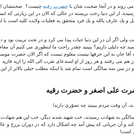
 می روند و در آنجا صحبت شان با
حضرت رقیه
چیست؟ صحبتشان ای
یده، از این دنیا رخت بربسته در حالی كه الان در این زیارتی كه انس
ل و یك عارف بالله و یك فرد متحقق به فعلیات ولایت كلیه است با ای
ولی اگر آن در این دنیا حیات پیدا می كرد و در تحت تربیت بود و در
ید چه دلیلی داریم؟ ببینید چقدر راحت ما اینطوری می كنیم آن مقا
نه آقا جان نه این حرفها نیست معلوم نیست كه اگر الان حضرت موس
هم می رفتند و هر روز از او استدعای تقرب الی الله را ازید فازید 
 در سن سه سالگی است تمام شد یا اینكه مطلب خیلی بالاتر از این
ضرت علی اصغر و حضرت رقیه
د، آن وقت مردم ببینید چه تصوّری دارند!
الگی به شهادت رسیدند، خب شهید شدند دیگر، خب این هم شهادت
ند و آن جریانی كه پیش آمد چه اشكال دارد كه در دوران برزخ و عال
ر است!