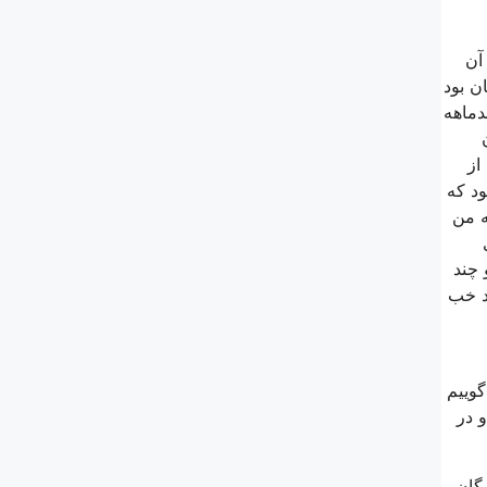
آن
ن بود
دماهه
از
د كه
ه من
 چند
د خب
گوییم
 در
رگان