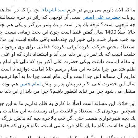
ما كه الان داریم می رویم در حرم
سیدالشهداء
آنچه را كه در آنجا 
روایات
حضرت علی اصغر
است، آن توجهی كه زائر در حرم سیدالش
چه توجهی است؟ توجه یك پدر است و یك پسر بزرگتر و یكی هم بچه
حالا اصلًا 1400 سال گفتن غلط است چون این بحث زمانی نیست چون در زمانی كه این طفل را به شهادت رساندند
بود خب بسیار خب، ولی هنوز این چندماهه باقی مانده است این مد
استعداد محض حركت نكرده ترقی نكرده؟ فعلیتی برای وی بوجود نیام
خلقت است كه یك نفر در این دنیا می آید و استعداد دارد كه او عل
او مقام امامت داشت ویكی حضرت علی اكبر بود كه تالی تلو امام ب
ظلم شد من چرا نباید به این مقام برسم حالا امامت دوازده تا است 
نداریم آن مساله اش جدا است و آن امام است چرا ما به آنجا نرسیدیم؟
سال این حضرت علی اكبر در پیش پدر و پیش
امام حسن
هم بوده و
منتقل می شود چرا من نباید اینطور باشم؟ چرا من باید از این دنیا ب
این خلاف این مساله است اصلًا ما كاری به ظلم نداریم ما به این ج
همچنین موجودی كه استعداد و قابلیت برای رسیدن به این مقامات را
یك بچه شیرخواری هست حتی اگر خب بالاخره بچه كه بدنش بزرگ نمی 
همان جا است نگاه ما یك نگاه فرد عامی است، نگاه فردی كه حقی
چرا باید دیدگاه ما محقّرانه و كوتاه و متنازل عرفی باقی بماند؟ چرا م