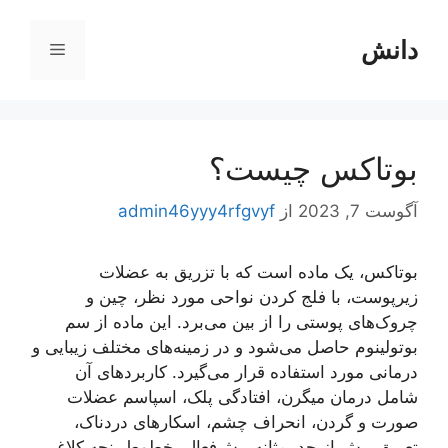
رش
ه
دانش
فهرست
حتوا
بوتاکس چیست؟
آگوست 7, 2023
از
admin46yyy4rfgvyf
بوتاکس، یک ماده است که با تزریق به عضلات
زیرپوست، با فلج کردن نواحی مورد نظر، چین و
چروک‌های پوستی را از بین می‌برد. این ماده از سم
بوتولینوم حاصل می‌شود و در زمینه‌های مختلف زیبایی و
درمانی مورد استفاده قرار می‌گیرد. کاربردهای آن
شامل درمان میگرن، افتادگی پلک، اسپاسم عضلات
صورت و گردن، انحراف چشم، اسکارهای دردناک،
تعریق بیش از حد، مثانه بیش‌فعال، خطوط پنجه کلاغی