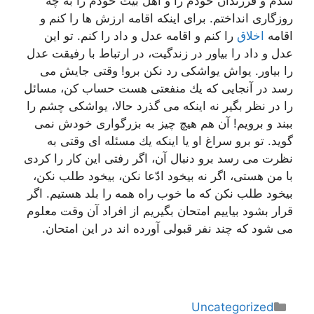
شدم و فرزندان خودم را و اهل بیت خودم را به چه
روزگاری انداختم. برای اینكه اقامه ارزش ها را كنم و
اقامه
اخلاق
را كنم و اقامه عدل و داد را كنم. تو این
عدل و داد را بیاور در زندگیت، در ارتباط با رفیقت عدل
را بیاور. یواش یواشكی رد نكن برو! وقتی جایش می
رسد در آنجایی كه یك منفعتی هست حساب كن، مسائل
را در نظر بگیر نه اینكه می گذرد حالا، یواشكی چشم را
ببند و برویم! آن هم هیچ چیز به بزرگواری خودش نمی
گوید. تو برو سراغ او یا اینكه یك مسئله ای وقتی به
نظرت می رسد برو دنبال آن، اگر رفتی این كار را كردی
با من هستی، اگر نه بیخود ادّعا نكن، بیخود طلب نكن،
بیخود طلب نكن كه ما خوب راه همه را بلد هستیم. اگر
قرار بشود بیاییم امتحان بگیریم از افراد آن وقت معلوم
می شود كه چند نفر قبولی آورده اند در این امتحان.
دسته‌ها
Uncategorized