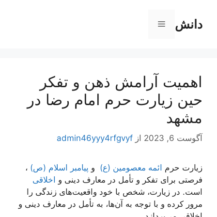
رش
ه
دانش
فهرست
حتوا
اهمیت آرامش ذهن و تفکر
حین زیارت حرم امام رضا در
مشهد
آگوست 6, 2023
از
admin46yyy4rfgvyf
زیارت حرم
ائمه معصومین (ع)
و
پیامبر اسلام (ص)
،
فرصتی برای تفکر و تأمل در معارف دینی و
اخلاقی
است. در زیارت، شخص با خود واقعیت‌های زندگی را
مرور کرده و با توجه به آن‌ها، به تأمل در معارف دینی و
اخلاقی می‌پردازد.