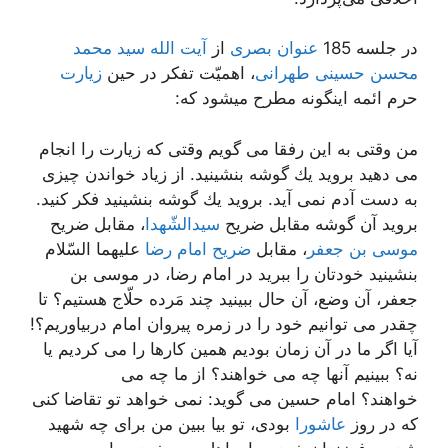
در جلسه 185
عنوان بصری
از
آیت الله سید محمد
محسن حسینی طهرانی
، اهمیّت تفکر در حین
زیارت
حرم ائمه اینگونه مطرح میشود که:
من وقتی به این رفقا می گویم وقتی كه زیارت را انجام
می دهید بروید یك گوشه بنشینید. از زیاد خواندن چیزی
به دست آدم نمی آید. بروید یك گوشه بنشینید فكر كنید.
بروید آن گوشه مقابل ضریح
سیدالشّهدا
، مقابل ضریح
موسی بن جعفر
، مقابل
ضریح امام رضا
علیهما السّلام
بنشینید خودتان را ببرید در امام رضا، در موسی بن
جعفر، آن وضع، آن حال ببینید چند مَرده حلّاج هستیم؟ تا
چقدر می توانیم خود را در زمره پیروان امام دربیاوریم؟!
آیا اگر ما در آن زمان بودیم همین كارها را می كردیم یا
نه؟ ببینیم آنها چه می خواهند؟ از ما چه می
خواهند؟ امام حسین می گوید: نمی خواهد تو تقاضا كنی
كه در روز
عاشورا
بودی، تو بیا ببین من برای چه شهید