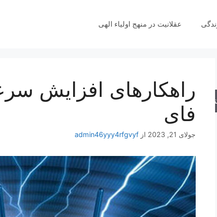
ندگی
عقلانیت در منهج اولیاء الهی
راهکارهای افزایش سرع
جو
فای
جولای 21, 2023
از
admin46yyy4rfgvyf