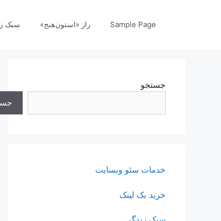
رش
ه
Sample Page
راز «استون‌هنج»
سبک ز
حتوا
جستجو
جست
خدمات سئو وبسایت
خرید بک لینک
سبک زندگی