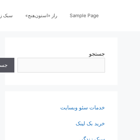
رش
ه
Sample Page
راز «استون‌هنج»
سبک ز
حتوا
جستجو
جست
خدمات سئو وبسایت
خرید بک لینک
سبک زندگی