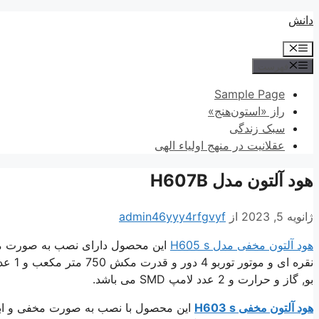
پرش
دانش
به
فهرست
محتوا
فهرست
Sample Page
راز «استون‌هنج»
سبک زندگی
عقلانیت در منهج اولیاء الهی
هود آلتون مدل H607B
ژانویه 5, 2023
از
admin46yyy4rfgvyf
هود آلتون مخفی مدل H605 s
بو, گاز و حرارت و 2 عدد لامپ SMD می باشد.
هود آلتون مخفی H603 s