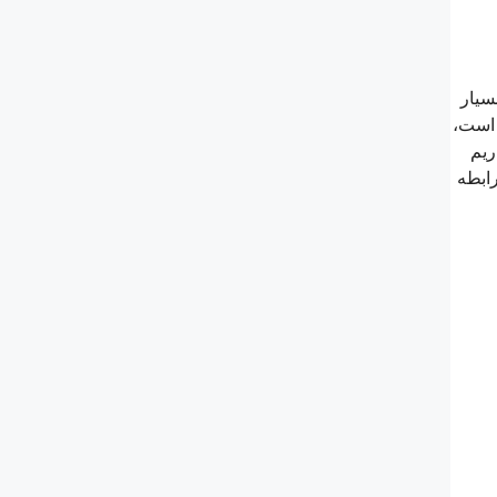
ور کلی در ساخت این محصول 2 ویژگی بسیار
 است،
 قصد داریم
رابطه