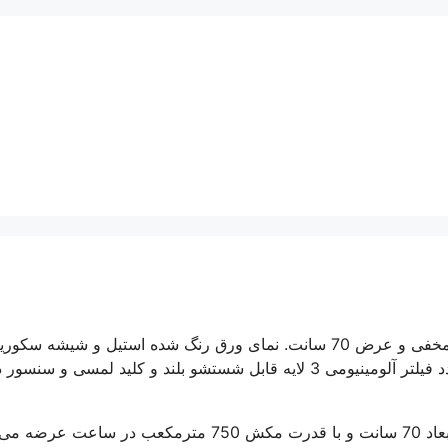
این محصول دارای نصب به صورت مخفی و عرض 70 سانت. نمای ورق رنگ شده استیل و شیشه سکو
نقره ای و موتور توربو 4 دور و قدرت مکش 750 متر مکعب و 1 عدد فیلتر آلومینیومی 3 لایه قابل شستشو بلند و کلید لمسی و سن
این محصول با نصب به صورت مخفی و ابعاد 70 سانت و با قدرت مکش 750 مترمکعب در ساعت عرض