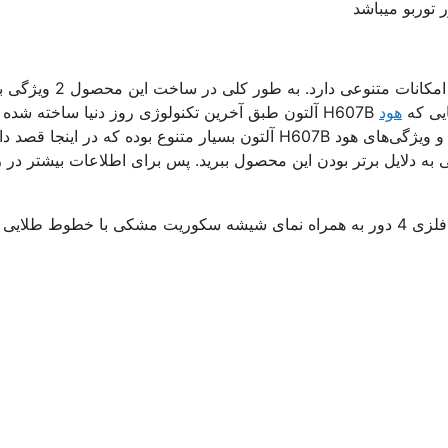
توربو میباشد
, یک محصول مخفی و بسیار کارآمد بوده که امکانات متنوعی دارد. به ط
ایی که
هود
H607B آلتون طبق آخرین تکنولوژی روز دنیا ساخته شده
می‌تواند با تمام محصولات هم‌رده خود به راحتی رقابت کند. امکانات و ویژگی‌های هود H607B آلتون بسیار متنوع بوده که در اینجا
پی به دلایل برتر بودن این محصول ببرید. پس برای اطلاعات بیشتر در 
این مدل هود آشپزخانه دارای موتور فلزی 4 دور به همراه نمای شیشه سکوریت مشکی با خطوط طلایی