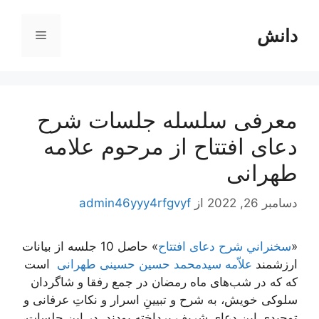
رش
ه
دانش
فهرست
حتوا
معرفی سلسله جلسات شرح
دعای افتتاح از مرحوم علامه
طهرانی
دسامبر 26, 2022
از
admin46yyy4rfgvyf
«
سخنراني شرح دعای افتتاح
» حاصل 10 جلسه از بیانات
ارزشمند
علاّمه سیدمحمد حسین حسینی طهرانی
است
که که در شب‌های ماه رمضان در جمع رفقا و شاگردان
سلوکی خویش، به شرح و تبیینِ اسرار و نکاتِ عرفانی و
توحیدی این دعای شریف پرداخته‌ بودند. در این جلسات،