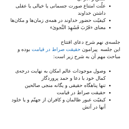
علّت امتناع صورت جسمانی یا خیالی یا عقلی
داشتن خداوند
کیفیّت حضور خداوند در همه‌ی زمان‌ها و مکان‌ها
معنای «قَرُبَ فَشَهِدَ النَّجویٰ»
جلسه‌ی نهم شرح دعای افتتاح
این جلسه پیرامون
حقیقت صراط در قیامت
بوده و
مباحث مهم آن به شرح زیر است:
وصول موجودات عالم امکان به نهایت درجه‌ی
کمال خود با دعا و حمد پروردگار
تنها پناهگاه حقیقی و یگانه منجی صالحین
حقیقت صراط در قیامت
کیفیّت عبور ظالمان و کافران از جهنّم و یا خلود
آنها در آتش