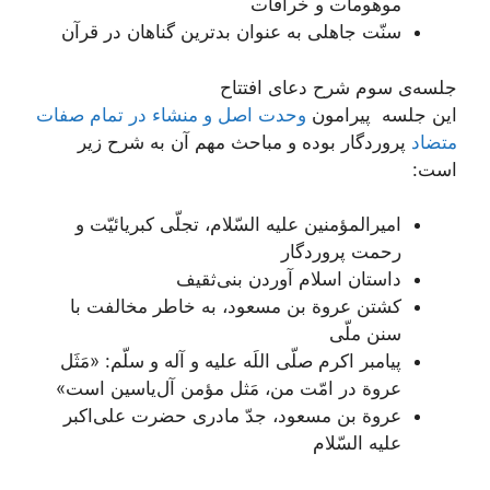
موهومات و خرافات
سنّت جاهلی به عنوان بدترین گناهان در قرآن
جلسه‌ی سوم شرح دعای افتتاح
این جلسه پیرامون
وحدت اصل و منشاء در تمام صفات
متضاد
پروردگار بوده و مباحث مهم آن به شرح زیر
است:
امیرالمؤمنین علیه السّلام، تجلّی کبریائیّت و
رحمت پروردگار
داستان اسلام آوردن بنی‌‌ثقیف
کشتن عروة بن مسعود، به خاطر مخالفت با
سنن ملّی
پیامبر اکرم صلّی اللَه علیه و آله و سلّم: «مَثَل
عروة در امّت من، مَثل مؤمن آل‌یاسین است»
عروة بن مسعود، جدّ مادری حضرت علی‌اکبر
علیه السّلام