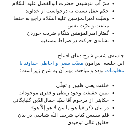
سرّ آب ننوشیدن حضرت ابوالفضل علیه ‌السّلام
حکم عقل نسبت به درخواست از خداوند
وصیّت امیرالمؤمنین علیه السّلام راجع به حفظ
مناعت و عزّت نفس
گفتار امیرالمؤمنین هنگام ضربت خوردن
نشانه‌ی حرکت در صراط مستقیم
جلسه‌ی ششم شرح دعای افتتاح
این جلسه پیرامون
معیّت سعی و احاطی خداوند با
مخلوقات
بوده و مباحث مهم آن به شرح زیر است:
خلقت یعنی ظهور و تجلّی
تبیین حقیقت وجود ربطی و فقری موجودات
حکایتی از مرحوم آقا سیّد جمال‌الدّین گلپایگانی
در بیان ذکر «یا هو، یا من لا هو إلاّ هو»
قلم سلیس کتاب شریف اللَه شناسی در بیان
حقایق عالی توحیدی