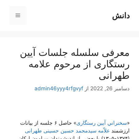
رش
ه
دانش
فهرست
حتوا
معرفی سلسله جلسات آیین
رستگاری از مرحوم علامه
طهرانی
دسامبر 26, 2022
از
admin46yyy4rfgvyf
«
سخنراني آیین رستگاری
» حاصل ۶ جلسه از بیانات
ارزشمند
علاّمه سیدمحمد حسین حسینی طهرانی
(۱۳۷۴-۱۳۰۵) با بعضی از اندیشمندان پیرامون ارکان،