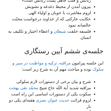
زبانش و قلب جاهل پشت زبانش است»
بیرون آمدن از محیط دغدغه و تشویش
لزوم معاشرت با خوبان و اولیاء الهی
حکایت خارکنی که از خداوند درخواست محبّت
خالصانه نمود
فلسفه خلقت
شیطان
و اعطاء اختیار و تکلیف به
انسان
جلسه‌ی ششم آیین رستگاری
این جلسه پیرامون
مراقبه، تزکیه و مواظبت در سیر و
سلوک
بوده و مباحث مهم آن به شرح زیر است:
شرح و بیان برخی از دستورات لازم سلوکی
مراقبه شدید آیة اللَه حاج شیخ
محمّد تقی بهجت
سکوت یکی از دستورات اساسی این راه است
لزوم قرائت
حدیث عنوان بصری
هفته‌ای یکی دو
بار