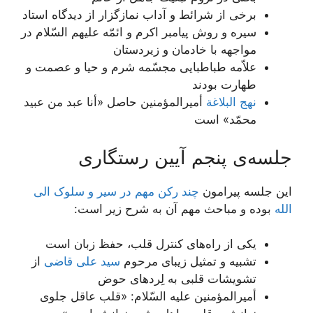
برخی از شرائط و آداب نمازگزار از دیدگاه استاد
سیره و روش پیامبر اکرم و ائمّه علیهم السّلام در
مواجهه با خادمان و زیردستان
علاّمه طباطبایی مجسّمه شرم و حیا و عصمت و
طهارت بودند
نهج البلاغة
أمیرالمؤمنین حاصل «أنا عبد من عبید
محمّد» است
جلسه‌ی پنجم آیین رستگاری
این جلسه پیرامون
چند رکن مهم در سیر و سلوک الی
الله
بوده و مباحث مهم آن به شرح زیر است:
یکی از راه‌های کنترل قلب، حفظ زبان است
تشبیه و تمثیل زیبای مرحوم
سید علی قاضی
از
تشویشات قلبی به لِردهای حوض
أمیرالمؤمنین علیه السّلام: «قلب عاقل جلوی