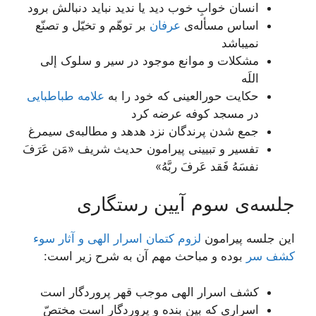
انسان خوابِ خوب دید یا ندید نباید دنبالش برود
اساس مسأله‌ی
عرفان
بر توهّم و تخیّل و تصنّع
نمی‏باشد
مشکلات و موانع موجود در سیر و سلوک إلی
اللَه
حکایت حورالعینی که خود را به
علامه طباطبایی
در مسجد کوفه عرضه کرد
جمع شدن پرندگان نزد هدهد و مطالبه‌ی سیمرغ
تفسیر و تبیینی پیرامون حدیث شریف «مَن عَرَفَ
نفسَهُ فَقد عَرفَ ربَّهُ»
جلسه‌ی سوم آیین رستگاری
این جلسه پیرامون
لزوم كتمان اسرار الهى و آثار سوء
كشف سر
بوده و مباحث مهم آن به شرح زیر است:
کشف اسرار الهی موجب قهر پروردگار است
اسراری که بین بنده و پروردگار است مختصّ