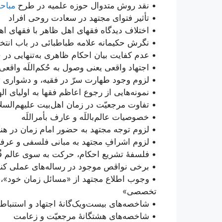
• نقد روش متدوال حوزه علمیه در طرح
مباح
• تأثیر فتوای مجتهد در سعادت روحی افراد
• اختلاف دیدگاه فقهای اهل ظاهر با فقهای 
• نگرش حکیمانه علامه طباطبائی در باب انتخ
• عدم کفایت بیان احکام ظاهری به‌تنهایی در
• اجتهاد واقعی یعنی وصول به حُکم‌اللَه واقعی
• لزوم وجود طهارت سرّ در فقیه،‌ و دشواری
• نمونه‌هایی از رجوع اعاظم فقها به اولیای ال
• تفاوت مرجعیّت در زمان اهل‌بیت علیهم‌السل
• خصوصیات عالم‌باللَه و عارف بأمر‌اللَه
• لزوم توجه مجتهد به حضور امام زمان در هنگ
• لزوم اشرافِ مجتهد به مبانی فلسفی و عرف
• فلسفۀ تشریع احکام، حرکت به سوی عالم 
• برخی نواقص موجود در رساله‌های عملی کن
• وجوب اطلاع مجتهد از «مسائل زمان خود»، 
تخصصی»
• شاخصه‌های بیست‌ویک‌گانۀ اجتهاد و استنباط
• شاخصه‌های هشتگانۀ مرجعیّت و زعامت