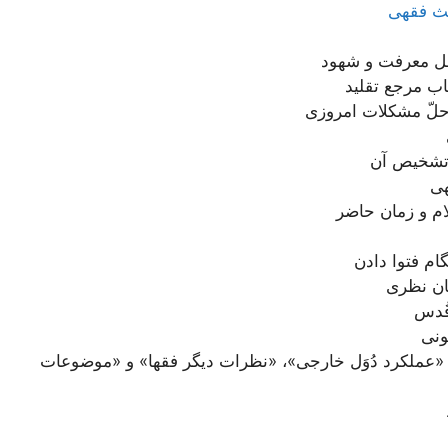
ث فقهی
اهل معرفت و شهود
اب مرجع تقلید
 حلّ مشکلات امروزی
 تشخیص آن
هی
ام و زمان حاضر
ام فتوا دادن
ان نظری
قُدس
ونی
«عملکرد دُوَل خارجی»، «نظرات دیگر فقها» و «موضوعات