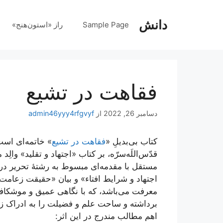
رش
ه
دانش
Sample Page
راز «استون‌هنج»
حتوا
فقاهت در تشیع
دسامبر 26, 2022
از
admin46yyy4rfgvyf
کتاب بی‌بدیلِ «
فقاهت در تشیع
» خاتمه‌ای اس
قدّس‌اللَه‌سرّه، بر کتاب «اجتهاد و تقلید» وال
مستقل با مقدمه‌ای مبسوط به رشتۀ تحریر درآ
اجتهاد و شرایط افتاء» و بیان «حقیقت زعامت
معرفت می‌باشد، که با نگاهی عمیق و موشکافا
برداشته و ساحت علم و فضیلت را به ادراک ز
اهم مطالب مندرج در این اثر: