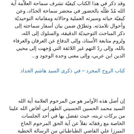
وقد ذكر في هذا الكتاب كيفيّة تشرف سماحة العلاّمة آية
الله مُدّ ظلّه بالحضور في محضر سماحة الحدّاد، وعن
كيفيّة حياته وسيرته العملية وحالاته ومقاماته التوحيديّة
وأحوال تلامذته. وتطرّق ضمن بيان أسفار سماحته إلى
ذكر المباحث التوحيديّة الدقيقة، والسلوك إلى الله،
ولزوم متابعة الاُستاذ، وإلى الدفاع عن العرفان والعرفاء
بالله، وإلى ردّ التهم غير اللائقة التي وُجهت إلى محيي
الدين ابن عربي، وإلى معنى وحدة الوجود و…
كتاب الروح المجرد – في ذكرى السيد هاشم الحداد
إن أصل هذه الأوامر هو من المرحوم العلامة آية الله
السيد محمد الحسين الحسيني الطهراني أفاض الله علينا
من بركات تربته، حيث تفضل بها في أحد الجلسات
الخاصة مع رفقائه نقلاً عن آية الحق المرحوم الحاج
الميرزا علي القاضي الطباطبائي من الرسالة الخطية