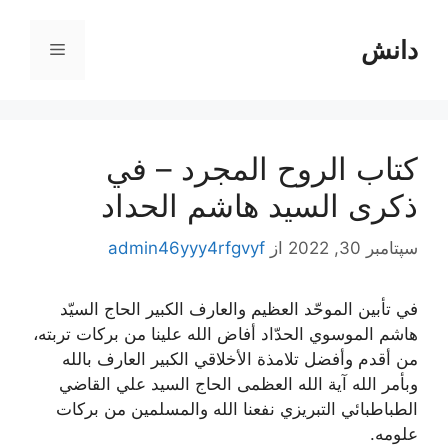
رش
ه
دانش
فهرست
حتوا
كتاب الروح المجرد – في
ذكرى السيد هاشم الحداد
سپتامبر 30, 2022
از
admin46yyy4rfgvyf
في تأبين الموحّد العظيم والعارف الكبير الحاج السيّد
هاشم الموسوي الحدّاد أفاض الله علينا من بركات تربته،
من أقدم وأفضل تلامذة الأخلاقي الكبير العارف بالله
وبأمر الله آية الله العظمى الحاج السيد علي القاضي
الطباطبائي التبريزي نفعنا الله والمسلمين من بركات
علومه.