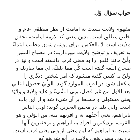
جواب سؤال اوّل
:
مفهوم ولایت نسبت به امامت از نظر منطقي عام و
خاص مطلق است. بدين معني كه لازمه امامت، تحقق
ولايت است لا بالعکس. براي روشن شدن مطلب ابتداءً
به تعريف و توضيح ولايت ميپردازيم: در مصباح المنير
ولْيْ مانند فلس را به معني قرب دانسته است و نيز در
صحاح اللّغه گفته است كُلْ مما يَليكَ، اي مما يقاربك و
وليّ به كسي گفته ميشود كه امر شخص ديگري را
متكفل شود در اقرب الموارد گويد: الوَلْيُ حصول الثاني
بعد الاول من غير فصل، وَلِيَ الشّيءَ و عليه وِلايۀً و وَلايَۀً
يعني مستولي و مسلط بر آن شيء شد و از اين باب
است والي بلد. در مجمع البحرين گويد: اولي الناس
بابراهيم، يعني أحقّهم به و اقربهم منه، من الوَلْي و هو
القرب، نزديكترين افراد به ابراهيم و برحقترين آنها
نسبت به ابراهيم كه اين معني از ولي يعني قرب است.
بررسی معنی لغوی ولایت در آيه شریفه كه