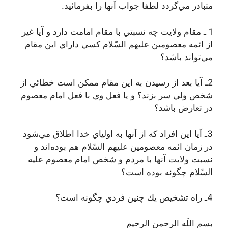
متبادر مي‌گردد لطفا جواب آنها را بفرمائيد.
1 ـ مقام ولايت چه نسبتي با مقام امامت دارد و آيا غير
از ائمه معصومين عليهم السّلام كسي داراي اين مقام
مي‌تواند باشد؟
2ـ آيا بعد از رسيدن به اين مقام ممكن است خطائي از
شخص ولي سر بزند؟ و يا فعل وي با فعل امام معصوم
در تعارض باشد؟
3ـ آيا اين افراد كه از آنها به اولياي خدا اطلاق مي‌شود
در زمان ائمه معصومين عليهم السّلام هم بوده‌اند و
نسبت ولايت آنها با مردم و شخص امام معصوم عليه
السّلام چگونه بوده است؟
4ـ راه تشخيص يك چنين فردي چگونه است؟
بسم اللَه الرحمن الرحیم