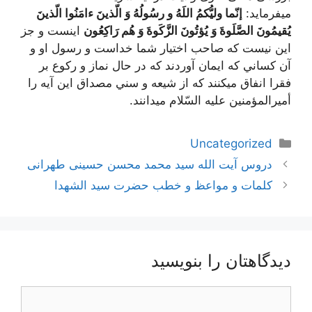
ميفرمايد:
إنّما ولیُّکمُ اللَهُ و رسُولُهُ وَ الّذینَ ءامَنُوا الّذینَ
یُقیمُونَ الصَّلَوةَ وَ یُؤتُونَ الزَّکَوةَ وَ هُم رَاکِعُون
اينست و جز
اين نيست كه صاحب اختيار شما خداست و رسول او و
آن كساني كه ايمان آوردند كه در حال نماز و ركوع بر
فقرا انفاق ميكنند كه از شيعه و سني مصداق اين آيه را
أميرالمؤمنين عليه السّلام ميدانند.
دسته‌ها
Uncategorized
ناوبری
دروس آیت الله سید محمد محسن حسینی طهرانی
نوشته‌ها
کلمات و مواعظ و خطب حضرت سید الشهدا
دیدگاهتان را بنویسید
دیدگاه