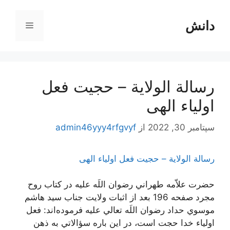
رش
ه
دانش
فهرست
حتوا
رسالة الولایة – حجیت فعل
اولیاء الهی
سپتامبر 30, 2022
از
admin46yyy4rfgvyf
رسالة الولایة – حجیت فعل اولیاء الهی
حضرت علاّمه طهراني رضوان اللَه عليه در كتاب روح
مجرد صفحه 196 بعد از اثبات ولايت جناب سيد هاشم
موسوي حداد رضوان اللَه تعالي عليه فرموده‌اند: فعل
اولياء خدا حجت است، در اين باره سؤالاتي به ذهن