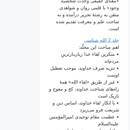
«معنای حقیقی وحدت شخصیه
وجود» با قلمی روان و شواهدی
متقن به رشتۀ تحریر درآمده و به
ساحت علم و معرفت تقدیم شده
است.
جلد 2 الله شناسی
اهم مباحث این مجلّد:
• منکرین لقاء خدا زیان‌بارترینِ
مردم‌اند
• تنزیه صرف خداوند، موجب تعطیل
اوست
• غیر از طریق «لقاء الله» همۀ
راه‌های شناخت خداوند، کج و معوج و
تاریک است
• با انکار لقاء خداوند، اساس دین و
شریعت فرو می‌ریزد
• عظمت مقام توحیدی امیرالمؤمنین
علیه‌السلام