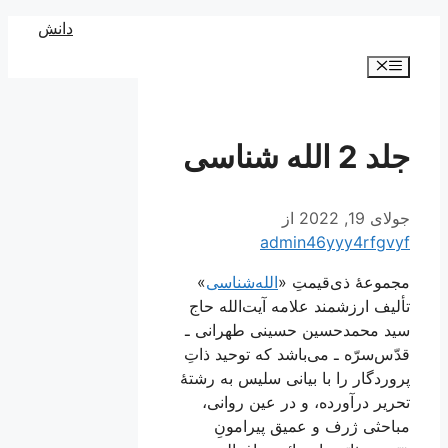
رش
دانش
ه
فهرست
حتوا
جلد 2 الله شناسی
جولای 19, 2022
از
admin46yyy4rfgvyf
مجموعۀ ذی‌قیمتِ «
الله‌شناسی
»
تألیف ارزشمند علامه آیت‌الله حاج
سید محمد‌حسین حسینی طهرانی ـ
قدّس‌سرّه ـ می‌باشد که توحید ذاتِ
پروردگار را با بیانی سلیس به رشتۀ
تحریر درآورده، و در عین روانی،
مباحثی ژرف و عمیق پیرامونِ