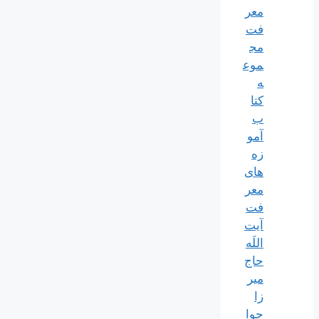
معر
فت
مج
موع
ه
کتا
ب
آمو
زه
های
معر
فت
آیت
اللَه
حاج
میر
زا
جوا