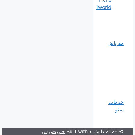
world!
مه پاش
خدمات
سئو
© 2026 دانش
• Built with
جنریت‌پرس