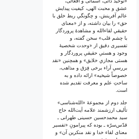
«توحید ذاتی، اسمائی و افعالی،
عشق و محبت الهی، کیفیت پیدایش
عالم آفرینش، و چگونگیِ ربط خلق با
حق» را بیان داشته، و از «معنای
حقیقیِ لقاء‌الله و مشاهدۀ پروردگار
با چشم قلب» سخن گفته، و
تفسیری دقیق از «وحدت شخصیۀ
وجود و هستیِ حقیقیِ پروردگار و
هستی مجازیِ خلایق» و همچنین «نقد
بررسیِ آراء برخی فِرَق و مذاهب،
خصوصاً شیخیه» ارائه داده و به
ساحتِ علم و معرفت تقدیم شده
است.
جلد دوم از مجموعۀ «الله‌شناسی»
تألیف ارزشمند علامه آیت‌الله حاج
سید محمد‌حسین حسینی طهرانی ـ
قدّس‌سرّه ـ بوده که پیرامونِ «تفسیر
معنای لقاء خدا و نقد منکرین آن» و