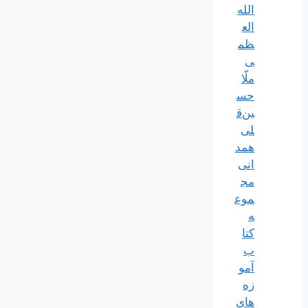
الله‌
الع
ظم
ی
ملّا
حس
ین‌ق
لی
همد
انی
مج
موع
ه
کتا
ب
آمو
زه
های