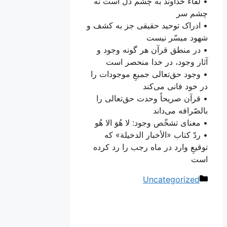
• لقاء خداوند به چشم دل است نه
چشم سر
• ادراک توحید حقیقی جز به کشف و
شهود میسّر نیست
• در منطق قرآن هر گونه وجود و
آثار وجود، در خدا منحصر است
• وجود حق‌تعالی جمیعِ موجودات را
در خود فانی می‌کند
• قرآن صریحاً وحدت حق‌تعالی را
بالصّرافه می‌داند
• معنای تشخّص وجود: لا هُوَ الا هُو
• ردّ کتاب «الأخبار الدخیلة» که
توقیعِ وارد در ماه رجب را رد کرده
است
دسته‌ها
Uncategorized
ناوبری
نوشته‌ها