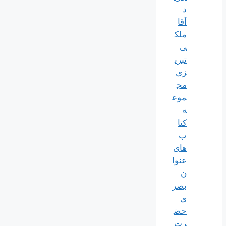
د
آقا
ملک
ی
تبری
زی
مج
موع
ه
کتا
ب
های
عنوا
ن
بصر
ی
حض
رت