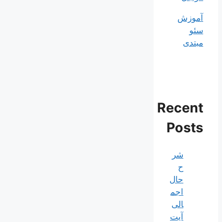
آموزش
سئو
مبتدی
Recent
Posts
شر
ح
حال
اجم
الی
آیت‌