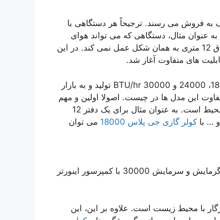
ف به فروش می رسند. ترجیحاً هر دستگاهی با
به عنوان مثال، دستگاهی که می تواند هوای
سرد را در یک اتاق 9 متری تولید کند، بدیهی است که در اتاق 12 متری به همان شکل عمل نمی کند. در این
ابلیت های متفاوت آغاز شد.
در ظرفیت های 9000، 12000، 18000، 24000 و 30000 BTU/hr تولید و به بازار
اوت این مدل ها در چیست. اصولا اولین و مهم
ترین نکته ای که در انتخاب ظرفیت تاثیرگذار است اندازه محیط است. به عنوان مثال برای یک دفتر 12
و … با
کولر گازی جی پلاس 18000
می توان
کولر گازی GAC-TM30JN3 برند GPLUS دارای ظرفیت گرمایش و سرمایش 30000 با کمپرسور اینورتر
 است که سازگار با محیط زیست است. علاوه بر این، این