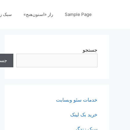
رش
ه
Sample Page
راز «استون‌هنج»
سبک ز
حتوا
جستجو
جست
خدمات سئو وبسایت
خرید بک لینک
سبک زندگی