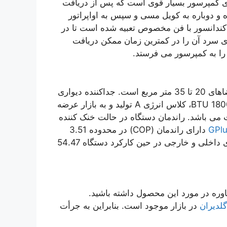
 کمپرسور بسیار قوی است که پس از دریافت
ه و دوباره به کویل مسی و سپس به اواپراتور
ندانسور با فن مخصوص تعبیه شده است تا در
وای سرد آن را در کمترین زمان ممکن دریافت
را به کمپرسور می فرستد.
Buy Split GPlus 18000 گزینه خوبی برای استفاده در فضاهای 20 تا 35 متر مربع است. جداکننده دیواری
18000G Plus با ظرفیت سرمایش و گرمایش 18000/19000 BTU، کلاس انرژی A تولید و به بازار عرضه
 850 متر مکعب در ساعت می باشد. راندمان دستگاه در حالت خنک کننده
دارای راندمان (COP) در محدوده 3.51
وات در حالت گرمایش است. علاوه بر این، حجم یونیت های داخلی و خارجی در حین کارکرد دستگاه 54.47
ره در مورد این محصول داشته باشید.
گلدیران
در بازار موجود است. بنابراین به جرأت