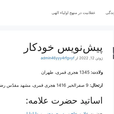
ندگی
عقلانیت در منهج اولیاء الهی
پیش‌نویس خودکار
جو
ژوئن 12, 2022
از
admin46yyy4rfgvyf
ولادت:
1345 هجری قمری، طهران
ارتحال:
9 صفرالخیر 1416 هجری قمری، مشهد مقدّس رضوی
اساتید حضرت علامه:
حضرت
علامه حاج سید محمدحسین طباطبایی