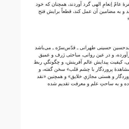
 عامّ اِنعامِ الهی گرد آوردند، همچنان که خود
ید و به مضامین آن عمل کند، قطعاً برایش فتح
مد‌حسین حسینی طهرانی ـ قدّس‌سرّه ـ می‌باشد
رآورده، و در عین روانی، مباحثی ژرف و عمیق
ی، کیفیت پیدایش عالم آفرینش، و چگونگیِ ربط
و مشاهدۀ پروردگار با چشم قلب» سخن گفته، و
دگار و هستی مجازیِ خلایق» و همچنین «نقد
اده و به ساحتِ علم و معرفت تقدیم شده