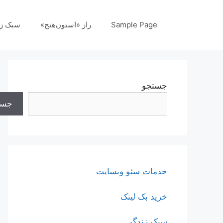
رش
ه
Sample Page
راز «استون‌هنج»
سبک ز
حتوا
جستجو
جست
خدمات سئو وبسایت
خرید بک لینک
سبک زندگی