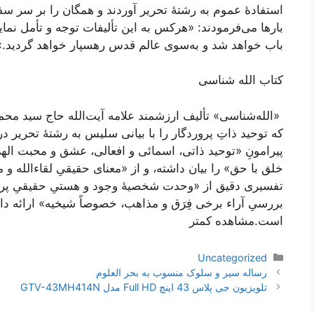
استفادۀ عموم به رشتۀ تحریر آوردند و همگان را بر سر سفرۀ
بارها می‌فرمودند: «هرکس به این تألیفات توجه و تأمل نما
باب خواهد شد و به‌سوی عالم قدس رهسپار خواهد گردید.»
کتاب الله شناسی
«الله‌شناسی» تألیف ارزشمند علامه آیت‌الله حاج سید مح
که توحید ذاتِ پروردگار را با بیانی سلیس به رشتۀ تحریر د
پیرامونِ «توحید ذاتی، اسمائی و افعالی، عشق و محبت اله
خلق با حق» را بیان داشته، و از «معنای حقیقیِ لقاء‌الله 
تفسیری دقیق از «وحدت شخصیۀ وجود و هستیِ حقیقیِ پرور
بررسیِ آراء برخی فِرَق و مذاهب، خصوصاً شیخیه» ارائه د
است.
مشاهده کمتر
دسته‌ها
Uncategorized
ناوبری
رساله سیر و سلوک منسوب به بحر العلوم
نوشته‌ها
تلویزیون جی پلاس 43 اینچ Full HD مدل GTV-43MH414N