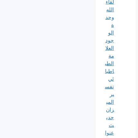
لقاء
الله
وحد
ة
الو
جود
العلا
مة
الطب
اطبا
ئي
تفس
ير
المي
زان
حدي
ث
عنوا