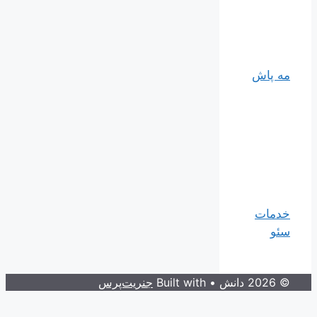
مه پاش
خدمات
سئو
© 2026 دانش
• Built with
جنریت‌پرس