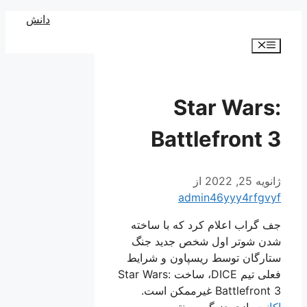
رش
دانش
ه
فهرست
حتوا
Star Wars:
Battlefront 3
ژانویه 25, 2022
از
admin46yyy4rfgvyf
جف گراب اعلام کرد که با ساخته
شدن شوتر اول شخص جدید جنگ
ستارگان توسط ریسپاون و شرایط
فعلی تیم DICE، ساخت Star Wars:
Battlefront 3 غیرممکن است.
اکانت
یازی دز گیم سنتر