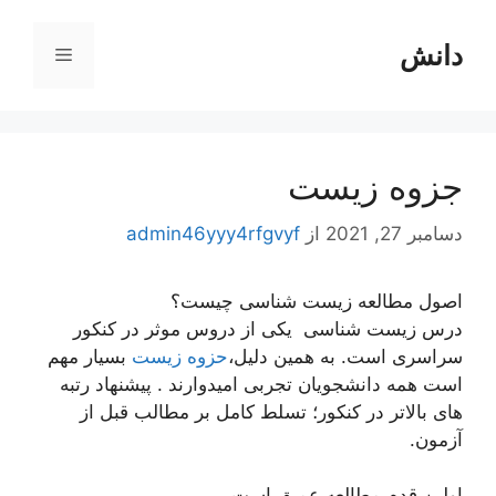
رش
ه
دانش
فهرست
حتوا
جزوه زیست
دسامبر 27, 2021
از
admin46yyy4rfgvyf
اصول مطالعه زیست شناسی چیست؟
درس زیست شناسی یکی از دروس موثر در کنکور
سراسری است. به همین دلیل،
حزوه زیست
بسیار مهم
است همه دانشجویان تجربی امیدوارند . پیشنهاد رتبه
های بالاتر در کنکور؛ تسلط کامل بر مطالب قبل از
آزمون.
اولین قدم مطالعه عمیق است