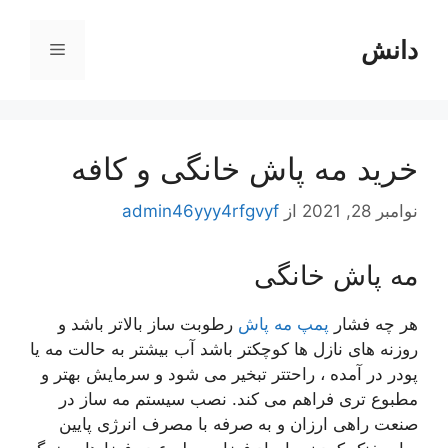
رش
ه
دانش
فهرست
حتوا
خرید مه پاش خانگی و کافه
نوامبر 28, 2021
از
admin46yyy4rfgvyf
مه پاش خانگی
هر چه فشار
پمپ مه پاش
رطوبت ساز بالاتر باشد و
روزنه های نازل ها کوچکتر باشد آب بیشتر به حالت مه یا
پودر در آمده ، راحتتر تبخیر می شود و سرمایش بهتر و
مطبوع تری فراهم می کند. نصب سیستم مه ساز در
صنعت راهی ارزان و به صرفه با مصرف انرژی پایین