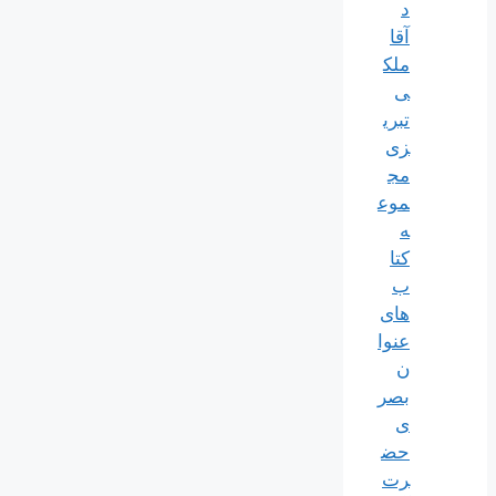
د
آقا
ملک
ی
تبری
زی
مج
موع
ه
کتا
ب
های
عنوا
ن
بصر
ی
حض
رت