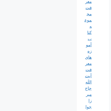
معر
فت
مج
موع
ه
کتا
ب
آمو
زه
های
معر
فت
آیت
اللَه
حاج
میر
زا
جوا