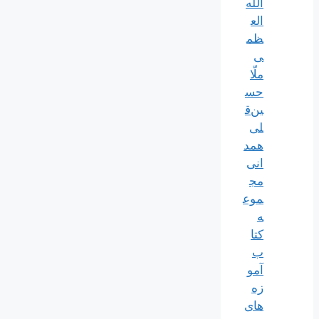
الله‌
الع
ظم
ی
ملّا
حس
ین‌ق
لی
همد
انی
مج
موع
ه
کتا
ب
آمو
زه
های