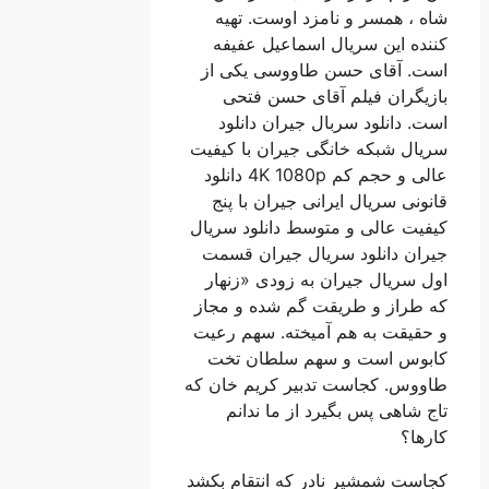
شاه ، همسر و نامزد اوست. تهیه
کننده این سریال اسماعیل عفیفه
است. آقای حسن طاووسی یکی از
بازیگران فیلم آقای حسن فتحی
است. دانلود سربال جیران دانلود
سریال شبکه خانگی جیران با کیفیت
عالی و حجم کم 4K 1080p دانلود
قانونی سریال ایرانی جیران با پنج
کیفیت عالی و متوسط دانلود سریال
جیران دانلود سریال جیران قسمت
اول سریال جیران به زودی «زنهار
که طراز و طریقت گم شده و مجاز
و حقیقت به هم آمیخته. سهم رعیت
کابوس است و سهم سلطان تخت
طاووس. کجاست تدبیر کریم خان که
تاج شاهی پس بگیرد از ما ندانم
کارها؟
کجاست شمشیر نادر که انتقام بکشد