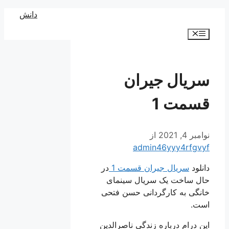
رش
دانش
ه
فهرست
حتوا
سریال جیران
قسمت 1
نوامبر 4, 2021
از
admin46yyy4rfgvyf
دانلود
سریال جیران قسمت 1
در
حال ساخت یک سریال سینمای
خانگی به کارگردانی حسن فتحی
است.
این درام درباره زندگی ناصرالدین