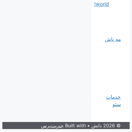
world!
مه پاش
خدمات
سئو
© 2026 دانش
• Built with
جنریت‌پرس