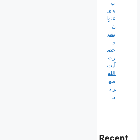
ب
های
عنوا
ن
بصر
ی
حض
رت
آیت
الله
طه
ران
ی
Recent