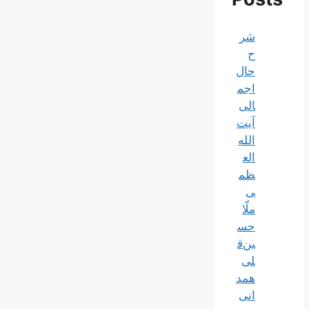
شر
ح
حال
اجم
الی
آیت‌
الله‌
الع
ظم
ی
ملّا
حس
ین‌ق
لی
همد
انی