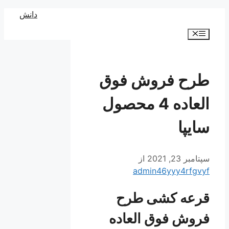
رش
دانش
ه
فهرست
حتوا
طرح فروش فوق
العاده 4 محصول
سایپا
سپتامبر 23, 2021
از
admin46yyy4rfgvyf
قرعه کشی طرح
فروش فوق العاده