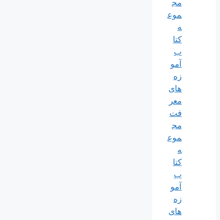
مج
موع
ه
کتا
ب
آمو
زه
های
معر
فت
مج
موع
ه
کتا
ب
آمو
زه
های