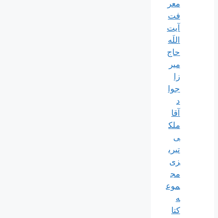
معر
فت
آیت
اللَه
حاج
میر
زا
جوا
د
آقا
ملک
ی
تبری
زی
مج
موع
ه
کتا