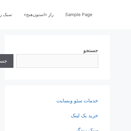
رش
ه
Sample Page
راز «استون‌هنج»
سبک ز
حتوا
جستجو
جست
خدمات سئو وبسایت
خرید بک لینک
سبک زندگی