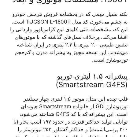
نکته بسیار مهمی که در بخشنامه فروش هرمس خودرو
به چشم می‌خورد، کد مدل TUCSON L-1500T است.
این کد، مشخصات فنی کلیدی این کراس‌اوور وارداتی را
افشا می‌کند. برخلاف نسل‌های گذشته که با موتورهای
تنفس طبیعی ۲.۰ لیتری یا ۲.۴ لیتری در ایران شناخته
می‌شدند، این نسخه مجهز به پیشرانه مدرن و کم‌حجم
توربوشارژ است.
پیشرانه ۱.۵ لیتری توربو
(Smartstream G4FS)
قلب تپنده این مدل، موتور ۱.۵ لیتری چهار سیلندر
توربوشارژ GDI از خانواده Smartstream هیوندای
است. این پیشرانه که با کد G4FS شناخته می‌شود،
توانایی تولید حداکثر قدرت در حدود ۱۹۷ اسب بخار (یا
۲۰۰ پرسی‌اشمت) و حداکثر گشتاور ۲۵۳ نیوتن‌متر را
داراست. این اعداد و ارقام، توسان جدید را به یکی از