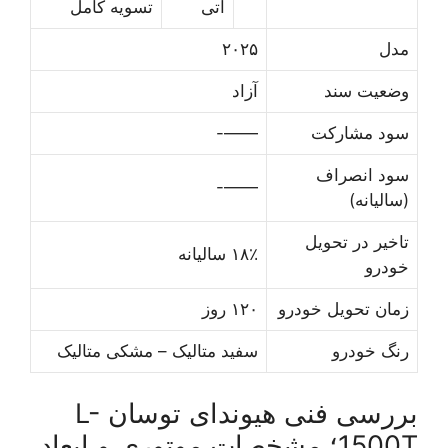
آتی
تسویه کامل
مدل
۲۰۲۵
وضعیت سند
آزاد
سود مشارکت
——-
سود انصراف
——-
(سالیانه)
تاخیر در تحویل
۱۸٪ سالیانه
خودرو
زمان تحویل خودرو
۱۲۰ روز
رنگ خودرو
سفید متالیک – مشکی متالیک
بررسی فنی هیوندای توسان L-
1500T؛ مشخصات موتوری و ابعاد