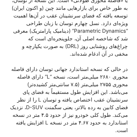
یا «فاصله محوری طولانی» است. این نسخه از توسان،
به طور خاص برای بازارهایی مانند چین (و اکنون ایران)
توسعه یافته که فضای سرنشینان عقب در آن‌ها اهمیت
ویژه‌ای دارد. نسل چهارم توسان با زبان طراحی
“Parametric Dynamics” (دینامیک پارامتریک) معرفی
شد که شاخصه اصلی آن، جلوپنجره‌ای است که
چراغ‌های روشنایی روز (DRL) به صورت یکپارچه و
مخفی در آن ادغام شده‌اند.
در حالی که نسخه استاندارد جهانی توسان دارای فاصله
محوری ۲۶۸۰ میلی‌متر است، نسخه “L” دارای فاصله
محوری ۲۷۵۵ میلی‌متر (۷.۵ سانتی‌متر کشیده‌تر)
می‌باشد. این افزایش طول مستقیماً به فضای پای
سرنشینان عقب اختصاص یافته و توسان L را از نظر
فضای کابین به رده بالاتر، یعنی سگمنت D-SUV، نزدیک
می‌کند. طول کلی خودرو نیز از حدود ۴.۵ متر در نسخه
استاندارد به حدود ۴.۶۷ متر در نسخه L افزایش یافته
است.