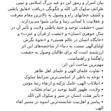
بیان اسرار و رموز این دو عید بزرگ اسلامی و تبیین
ظرائف سلوک الی اللَه و چگونگی دریافت حقایق باطنی
و کشف حجابهای راه و وصول به بالاترین مقام معرفت
و عقلانیت با لسانی رسا و بیانی شیوا می‌پردازند.
تبیین «حقیقت توحید و جنبۀ باطنی ولایت و تأثیر آن در
تبدّل جوهری انسان» و «تبعیت از قرآن و عترت» و
«جایگاه انسان در عالم هستی» و «نحوۀ نگرش
اولیای‌الهی نسبت به دنیا» از شاخصه‌های این اثر
ارزشمند است که برای طالبان وصول به حقیقت
راهگشا و راهنماست.
مهم‌ترین مباحث این اثر:
• تفاوت علمای الهی و علمای اهل ظاهر
• توجه به باطن از اساسی‌ترین شرایط سلوک
• ابتلائات الهی، عامل تزکیه و ارتقاء رتبۀ مؤمن
• ولایت، ظهور کلمۀ توحید در تمام تعیّنات
• تأثیر همّت انسان در سیر و سلوک الی اللَه
• پیامبر و اهل‌بیت شایسته‌ترین اسوه در مسیر لقاء
الهی