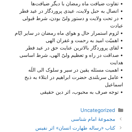
• تفاوت ضیافت ماه رمضان با دیگر ضیافت‌ها
• اتصال به حبل ولایت، عیدی پروردگار در عید فطر
• در تحت ولایت و دستور ولیّ بودن، شرط قبولی
عبادت
• لزوم استمرار حال و هوای ماه رمضان در سایر ایّام
• اهمیّت امید به رحمت و غفران الهی
• لقای پروردگار بالاترین عنایت حق در عید فطر
• صداقت در راه و تعظیم ولیّ الهی، شرط اساسی
هدایت
• اهمیت مسئله یقین در سیر و سلوک الی اللَه
• عامل سربلندی حضرت ابراهیم در ابتلاء به ذبح
اسماعیل
• توجه صرف به محبوب، اثر دین حقیقی
دسته‌ها
Uncategorized
ناوبری
مجموعۀ امام شناسی
نوشته‌ها
کتاب «رساله طهارت انسان» اثر نفیس