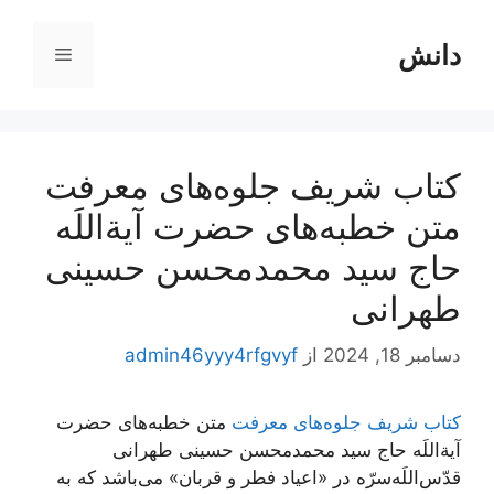
رش
ه
دانش
فهرست
حتوا
کتاب شریف جلوه‌های معرفت
متن خطبه‌های حضرت آیة‌اللَه
حاج سید محمدمحسن حسینی
طهرانی
دسامبر 18, 2024
از
admin46yyy4rfgvyf
کتاب شریف جلوه‌های معرفت
متن خطبه‌های حضرت
آیة‌اللَه حاج سید محمدمحسن حسینی طهرانی
قدّس‌اللَه‌سرّه در «اعیاد فطر و قربان» می‌باشد که به